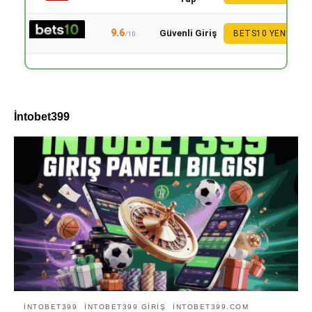
9.6
Güvenli Giriş
BETS10 YENI
/10
İntobet399
İNTOBET399
İNTOBET399 GIRIŞ
İNTOBET399.COM