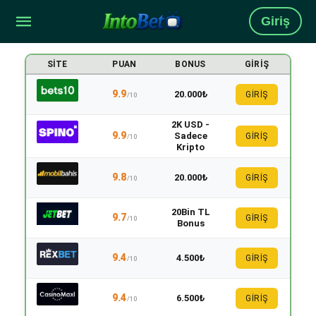
Giriş
SITE
PUAN
BONUS
GIRIŞ
9.9
20.000₺
GİRİŞ
/10
2K USD -
9.9
Sadece
GİRİŞ
/10
Kripto
9.8
20.000₺
GİRİŞ
/10
20Bin TL
9.7
GİRİŞ
/10
Bonus
9.4
4.500₺
GİRİŞ
/10
9.4
6.500₺
GİRİŞ
/10