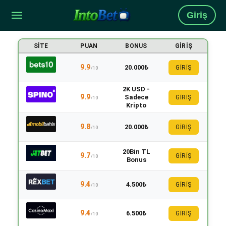
Giriş
SITE
PUAN
BONUS
GIRIŞ
9.9
20.000₺
GİRİŞ
/10
2K USD -
9.9
Sadece
GİRİŞ
/10
Kripto
9.8
20.000₺
GİRİŞ
/10
20Bin TL
9.7
GİRİŞ
/10
Bonus
9.4
4.500₺
GİRİŞ
/10
9.4
6.500₺
GİRİŞ
/10