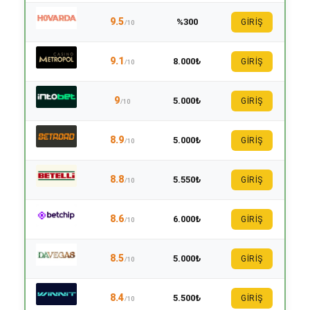
9.5
%300
GİRİŞ
/10
9.1
8.000₺
GİRİŞ
/10
9
5.000₺
GİRİŞ
/10
8.9
5.000₺
GİRİŞ
/10
8.8
5.550₺
GİRİŞ
/10
8.6
6.000₺
GİRİŞ
/10
8.5
5.000₺
GİRİŞ
/10
8.4
5.500₺
GİRİŞ
/10