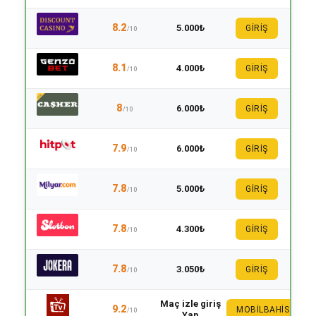
8.2
5.000₺
GİRİŞ
/10
8.1
4.000₺
GİRİŞ
/10
8
6.000₺
GİRİŞ
/10
7.9
6.000₺
GİRİŞ
/10
7.8
5.000₺
GİRİŞ
/10
7.8
4.300₺
GİRİŞ
/10
7.8
3.050₺
GİRİŞ
/10
Maç izle giriş
9.2
MOBILBAHIS
/10
Yap