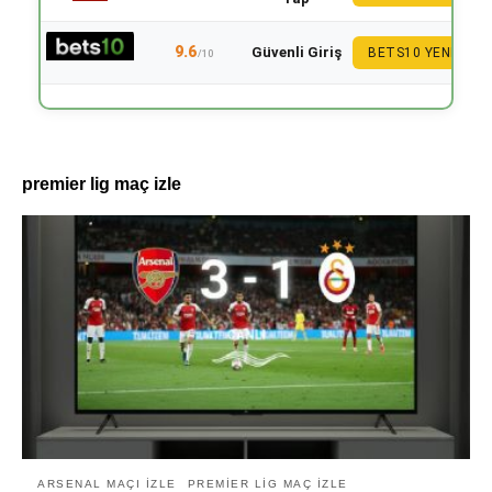
9.6
Güvenli Giriş
BETS10 YENI
/10
premier lig maç izle
ARSENAL MAÇI IZLE
PREMIER LIG MAÇ IZLE