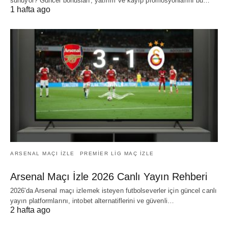
sunuyor? Güncel bonusları, yatırım ve kayıp promosyonlarını bu…
1 hafta ago
ARSENAL MAÇI IZLE
PREMIER LIG MAÇ IZLE
Arsenal Maçı İzle 2026 Canlı Yayın Rehberi
2026'da Arsenal maçı izlemek isteyen futbolseverler için güncel canlı
yayın platformlarını, intobet alternatiflerini ve güvenli…
2 hafta ago