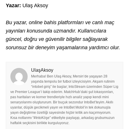
Yazar:
Ulaş Aksoy
Bu yazar, online bahis platformları ve canlı maç
yayınları konusunda uzmandır. Kullanıcılara
güncel, doğru ve güvenilir bilgiler sağlayarak
sorunsuz bir deneyim yaşamalarına yardımcı olur.
UlaşAksoy
Merhaba! Ben Ulaş Aksoy, Mersin’de yaşayan 28
yaşında tempolu bir futbol izleyicisiyim. Akşam rutinim
“intobet giriş” ile başlar; IntoStream üzerinden Süper Lig
ve Premier League’i takip ederim. MatchHub’daki şut lokasyonları,
pas haritaları ve korner trendleriyle hızlı analiz yapıp kendi mini
senaryolarımı oluştururum. Bir buçuk sezondur IntoBet’teyim. Akıllı
uyarılar, düşük gecikmeli yayın ve IntoBet Mobil’in tek dokunuşla
yayın değiştirme özelliği sayesinde hiçbir kritik anı kaçırmıyorum.
Kısa notlarımı “#IntoKöşe” etiketiyle paylaşıp, arkadaş grubumuzun
haftalık seçkisini birlikte kurguluyoruz.