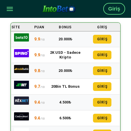
Giriş
SITE
PUAN
BONUS
GIRIŞ
9.9
20.000₺
GİRİŞ
/10
2K USD - Sadece
9.9
GİRİŞ
/10
Kripto
9.8
20.000₺
GİRİŞ
/10
9.7
20Bin TL Bonus
GİRİŞ
/10
9.4
4.500₺
GİRİŞ
/10
9.4
6.500₺
GİRİŞ
/10