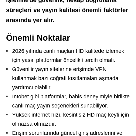
süreçleri ve yayın kalitesi önemli faktörler
arasında yer alır.
Önemli Noktalar
2026 yılında canlı maçları HD kalitede izlemek
için yasal platformlar öncelikli tercih olmalı.
Güvenilir yayın sitelerine erişimde VPN
kullanmak bazı coğrafi kısıtlamaları aşmada
yardımcı olabilir.
İntobet gibi platformlar, bahis deneyimiyle birlikte
canlı maç yayın seçenekleri sunabiliyor.
Yüksek internet hızı, kesintisiz HD maç keyfi için
olmazsa olmazdır.
Erişim sorunlarında güncel giriş adreslerini ve