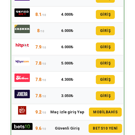
8.1
4.000₺
GİRİŞ
/10
8
6.000₺
GİRİŞ
/10
7.9
6.000₺
GİRİŞ
/10
7.8
5.000₺
GİRİŞ
/10
7.8
4.300₺
GİRİŞ
/10
7.8
3.050₺
GİRİŞ
/10
9.2
Maç izle giriş Yap
MOBILBAHIS
/10
9.6
Güvenli Giriş
BETS10 YENI
/10