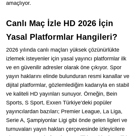
amaçlıyor.
Canlı Maç İzle HD 2026 İçin
Yasal Platformlar Hangileri?
2026 yılında canlı maçları yüksek çözünürlükte
izlemek isteyenler için yasal yayıncı platformlar ilk
ve en güvenilir adresler olarak öne çıkıyor. Spor
yayın haklarını elinde bulunduran resmi kanallar ve
dijital platformlar, gözlemlediğim kadarıyla en stabil
ve kaliteli HD yayınları sunuyor. Örneğin, Bein
Sports, S Sport, Exxen Türkiye’deki popüler
yayıncılardan bazıları; Premier League, La Liga,
Serie A, Şampiyonlar Ligi gibi önde gelen ligleri ve
turnuvaları yayın hakları çerçevesinde izleyicilere