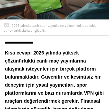
2026 yılında canlı spor yayınlarını yüksek kalitede takip
etmek artık daha erişilebilir.
Kısa cevap:
2026 yılında yüksek
çözünürlüklü canlı maç yayınlarına
ulaşmak isteyenler için birçok platform
bulunmaktadır. Güvenilir ve kesintisiz bir
deneyim için yasal yayıncıları, spor
platformlarını ve bazı durumlarda VPN gibi
araçları değerlendirmek gerekir. Finansal
işlemlerde güvenlik, hesap doğrulama