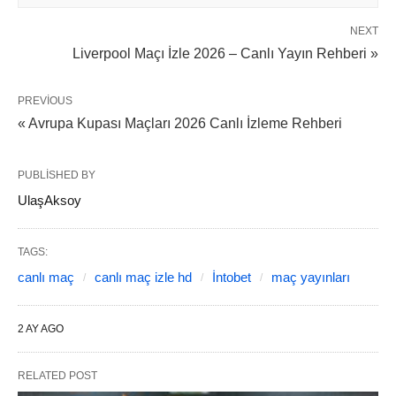
NEXT
Liverpool Maçı İzle 2026 – Canlı Yayın Rehberi »
PREVIOUS
« Avrupa Kupası Maçları 2026 Canlı İzleme Rehberi
PUBLISHED BY
UlaşAksoy
TAGS:
canlı maç
canlı maç izle hd
İntobet
maç yayınları
2 AY AGO
RELATED POST