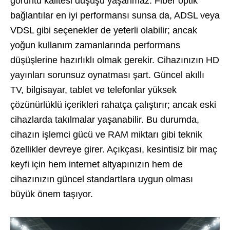
görüntü kalitesi düşüşü yaşanmaz. Fiber optik
bağlantılar en iyi performansı sunsa da, ADSL veya
VDSL gibi seçenekler de yeterli olabilir; ancak
yoğun kullanım zamanlarında performans
düşüşlerine hazırlıklı olmak gerekir. Cihazınızın HD
yayınları sorunsuz oynatması şart. Güncel akıllı
TV, bilgisayar, tablet ve telefonlar yüksek
çözünürlüklü içerikleri rahatça çalıştırır; ancak eski
cihazlarda takılmalar yaşanabilir. Bu durumda,
cihazın işlemci gücü ve RAM miktarı gibi teknik
özellikler devreye girer. Açıkçası, kesintisiz bir maç
keyfi için hem internet altyapınızın hem de
cihazınızın güncel standartlara uygun olması
büyük önem taşıyor.