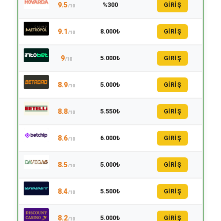
9.5
%300
GİRİŞ
/10
9.1
8.000₺
GİRİŞ
/10
9
5.000₺
GİRİŞ
/10
8.9
5.000₺
GİRİŞ
/10
8.8
5.550₺
GİRİŞ
/10
8.6
6.000₺
GİRİŞ
/10
8.5
5.000₺
GİRİŞ
/10
8.4
5.500₺
GİRİŞ
/10
8.2
5.000₺
GİRİŞ
/10