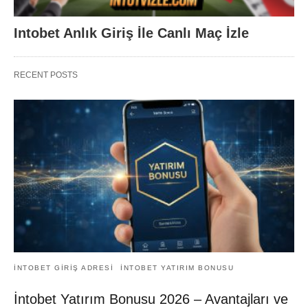
Intobet Anlık Giriş İle Canlı Maç İzle
RECENT POSTS
INTOBET GIRIŞ ADRESI
INTOBET YATIRIM BONUSU
İntobet Yatırım Bonusu 2026 – Avantajları ve