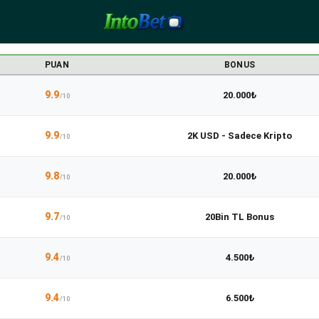
PUAN
BONUS
9.9
20.000₺
/10
9.9
2K USD - Sadece Kripto
/10
9.8
20.000₺
/10
9.7
20Bin TL Bonus
/10
9.4
4.500₺
/10
9.4
6.500₺
/10