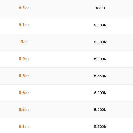
9.5
%300
/10
9.1
8.000₺
/10
9
5.000₺
/10
8.9
5.000₺
/10
8.8
5.550₺
/10
8.6
6.000₺
/10
8.5
5.000₺
/10
8.4
5.500₺
/10