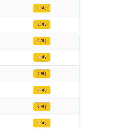
GİRİŞ
GİRİŞ
GİRİŞ
GİRİŞ
GİRİŞ
GİRİŞ
GİRİŞ
GİRİŞ