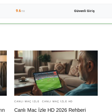
9.6
Güvenli Giriş
/10
CANLI MAÇ IZLE
CANLI MAÇ IZLE HD
yın
Canlı Maç İzle HD 2026 Rehberi