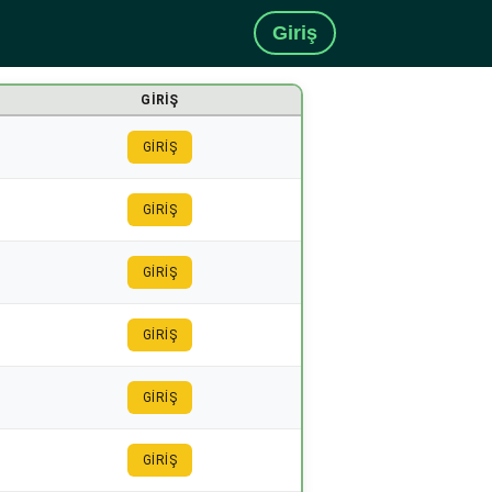
Giriş
GIRIŞ
GİRİŞ
GİRİŞ
GİRİŞ
GİRİŞ
GİRİŞ
GİRİŞ