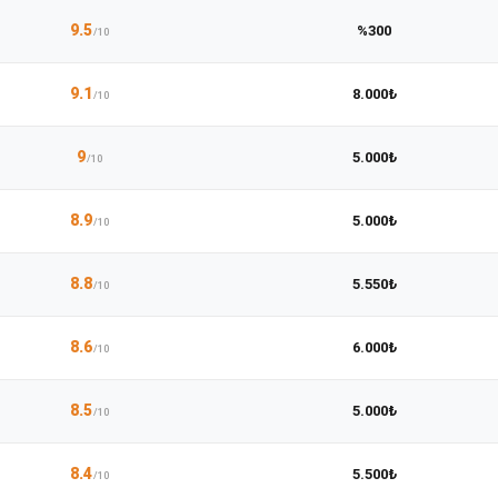
9.5
%300
/10
9.1
8.000₺
/10
9
5.000₺
/10
8.9
5.000₺
/10
8.8
5.550₺
/10
8.6
6.000₺
/10
8.5
5.000₺
/10
8.4
5.500₺
/10