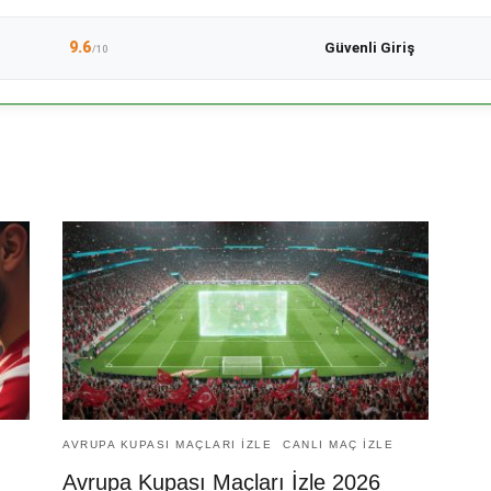
9.6
Güvenli Giriş
/10
AVRUPA KUPASI MAÇLARI IZLE
CANLI MAÇ IZLE
Avrupa Kupası Maçları İzle 2026