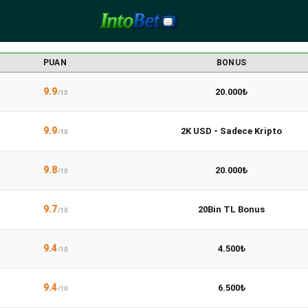
PUAN
BONUS
9.9
20.000₺
/10
9.9
2K USD - Sadece Kripto
/10
9.8
20.000₺
/10
9.7
20Bin TL Bonus
/10
9.4
4.500₺
/10
9.4
6.500₺
/10