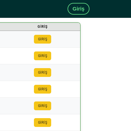
Giriş
GIRIŞ
GİRİŞ
GİRİŞ
GİRİŞ
GİRİŞ
GİRİŞ
GİRİŞ