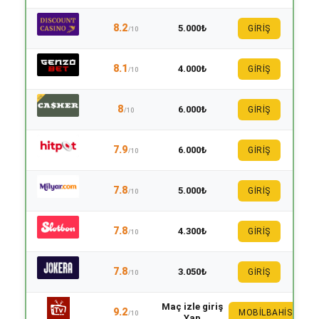
8.2
5.000₺
GİRİŞ
/10
8.1
4.000₺
GİRİŞ
/10
8
6.000₺
GİRİŞ
/10
7.9
6.000₺
GİRİŞ
/10
7.8
5.000₺
GİRİŞ
/10
7.8
4.300₺
GİRİŞ
/10
7.8
3.050₺
GİRİŞ
/10
Maç izle giriş
9.2
MOBILBAHIS
/10
Yap