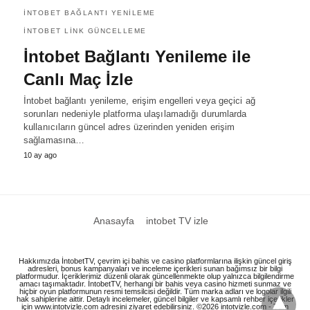
İNTOBET BAĞLANTI YENILEME
İNTOBET LINK GÜNCELLEME
İntobet Bağlantı Yenileme ile
Canlı Maç İzle
İntobet bağlantı yenileme, erişim engelleri veya geçici ağ
sorunları nedeniyle platforma ulaşılamadığı durumlarda
kullanıcıların güncel adres üzerinden yeniden erişim
sağlamasına…
10 ay ago
Anasayfa
intobet TV izle
Hakkımızda İntobetTV, çevrim içi bahis ve casino platformlarına ilişkin güncel giriş
adresleri, bonus kampanyaları ve inceleme içerikleri sunan bağımsız bir bilgi
platformudur. İçeriklerimiz düzenli olarak güncellenmekte olup yalnızca bilgilendirme
amacı taşımaktadır. İntobetTV, herhangi bir bahis veya casino hizmeti sunmaz ve
hiçbir oyun platformunun resmi temsilcisi değildir. Tüm marka adları ve logolar ilgili
hak sahiplerine aittir. Detaylı incelemeler, güncel bilgiler ve kapsamlı rehber içerikler
için www.intotvizle.com adresini ziyaret edebilirsiniz. ©2026 intotvizle.com - Tüm