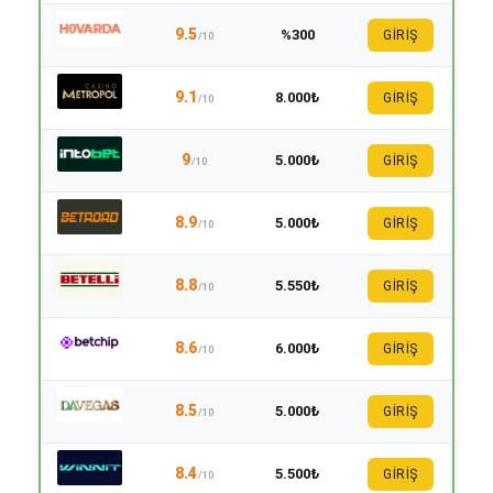
9.5
%300
GİRİŞ
/10
9.1
8.000₺
GİRİŞ
/10
9
5.000₺
GİRİŞ
/10
8.9
5.000₺
GİRİŞ
/10
8.8
5.550₺
GİRİŞ
/10
8.6
6.000₺
GİRİŞ
/10
8.5
5.000₺
GİRİŞ
/10
8.4
5.500₺
GİRİŞ
/10