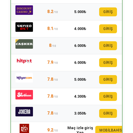
8.2
5.000₺
GİRİŞ
/10
8.1
4.000₺
GİRİŞ
/10
8
6.000₺
GİRİŞ
/10
7.9
6.000₺
GİRİŞ
/10
7.8
5.000₺
GİRİŞ
/10
7.8
4.300₺
GİRİŞ
/10
7.8
3.050₺
GİRİŞ
/10
Maç izle giriş
9.2
MOBILBAHIS
/10
Yap