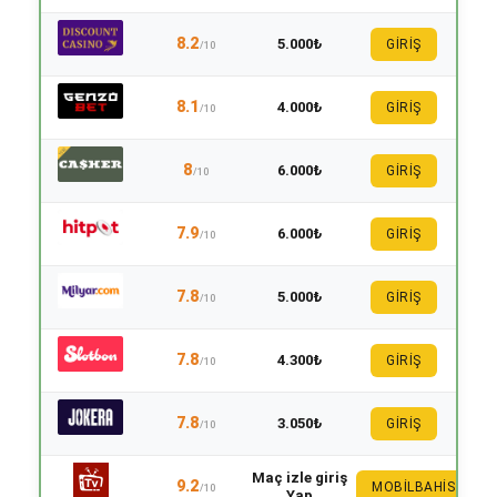
8.2
5.000₺
GİRİŞ
/10
8.1
4.000₺
GİRİŞ
/10
8
6.000₺
GİRİŞ
/10
7.9
6.000₺
GİRİŞ
/10
7.8
5.000₺
GİRİŞ
/10
7.8
4.300₺
GİRİŞ
/10
7.8
3.050₺
GİRİŞ
/10
Maç izle giriş
9.2
MOBILBAHIS
/10
Yap