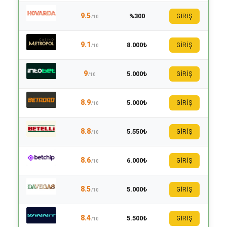
9.5
%300
GİRİŞ
/10
9.1
8.000₺
GİRİŞ
/10
9
5.000₺
GİRİŞ
/10
8.9
5.000₺
GİRİŞ
/10
8.8
5.550₺
GİRİŞ
/10
8.6
6.000₺
GİRİŞ
/10
8.5
5.000₺
GİRİŞ
/10
8.4
5.500₺
GİRİŞ
/10