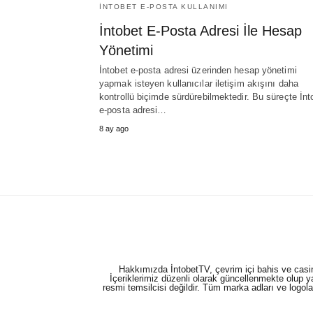
İNTOBET E-POSTA KULLANIMI
İntobet E-Posta Adresi İle Hesap
Yönetimi
İntobet e-posta adresi üzerinden hesap yönetimi
yapmak isteyen kullanıcılar iletişim akışını daha
kontrollü biçimde sürdürebilmektedir. Bu süreçte İnt
e-posta adresi…
8 ay ago
Hakkımızda İntobetTV, çevrim içi bahis ve casino
İçeriklerimiz düzenli olarak güncellenmekte olup 
resmi temsilcisi değildir. Tüm marka adları ve logolar 