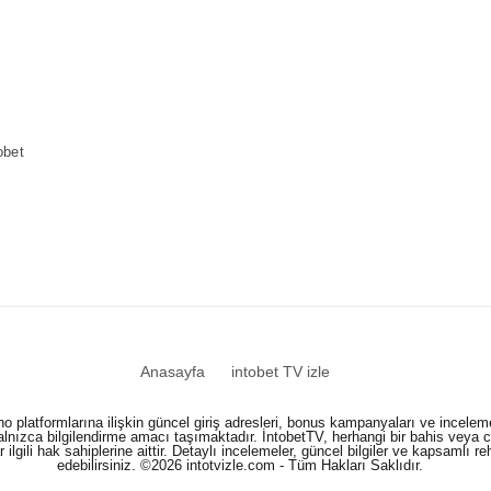
obet
Anasayfa
intobet TV izle
 platformlarına ilişkin güncel giriş adresleri, bonus kampanyaları ve inceleme 
yalnızca bilgilendirme amacı taşımaktadır. İntobetTV, herhangi bir bahis veya
ilgili hak sahiplerine aittir. Detaylı incelemeler, güncel bilgiler ve kapsamlı r
edebilirsiniz. ©2026 intotvizle.com - Tüm Hakları Saklıdır.