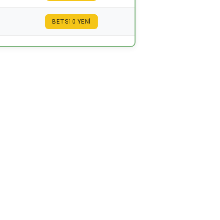
BETS10 YENI