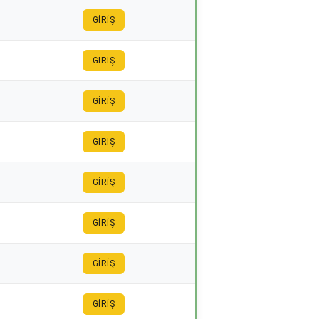
GİRİŞ
GİRİŞ
GİRİŞ
GİRİŞ
GİRİŞ
GİRİŞ
GİRİŞ
GİRİŞ