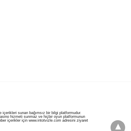
içerikleri sunan bağımsız bir bilgi platformudur.
 casino hizmeti sunmaz ve hiçbir oyun platformunun
ehber içerikler için www.intotvizle.com adresini ziyaret