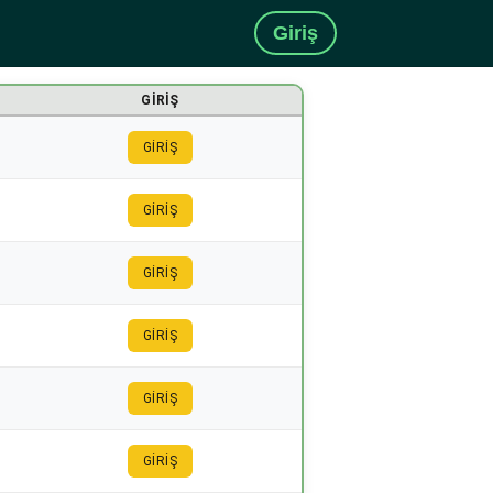
Giriş
GIRIŞ
GİRİŞ
GİRİŞ
GİRİŞ
GİRİŞ
GİRİŞ
GİRİŞ