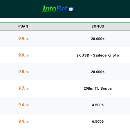
PUAN
BONUS
9.9
20.000₺
/10
9.9
2K USD - Sadece Kripto
/10
9.8
20.000₺
/10
9.7
20Bin TL Bonus
/10
9.4
4.500₺
/10
9.4
6.500₺
/10