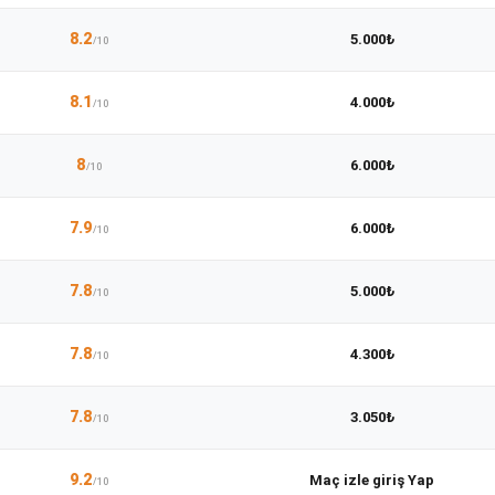
8.2
5.000₺
/10
8.1
4.000₺
/10
8
6.000₺
/10
7.9
6.000₺
/10
7.8
5.000₺
/10
7.8
4.300₺
/10
7.8
3.050₺
/10
9.2
Maç izle giriş Yap
/10