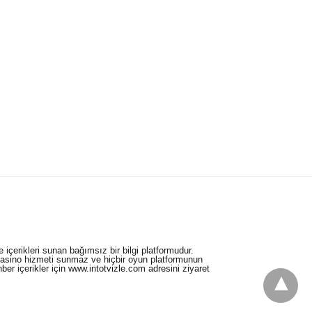
içerikleri sunan bağımsız bir bilgi platformudur.
 casino hizmeti sunmaz ve hiçbir oyun platformunun
ehber içerikler için www.intotvizle.com adresini ziyaret