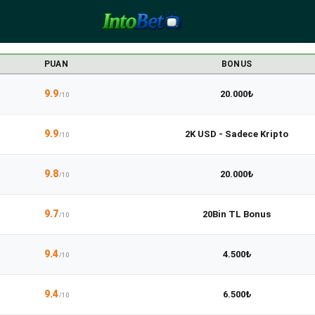
PUAN
BONUS
9.9
20.000₺
/10
9.9
2K USD - Sadece Kripto
/10
9.8
20.000₺
/10
9.7
20Bin TL Bonus
/10
9.4
4.500₺
/10
9.4
6.500₺
/10