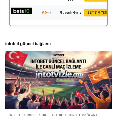
9.6
Güvenli Giriş
BETS10 YENI
/10
intobet güncel bağlantı
INTOBET GÜNCEL ADRES
INTOBET GÜNCEL BAĞLANTI