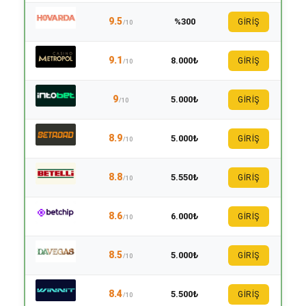
9.5
%300
GİRİŞ
/10
9.1
8.000₺
GİRİŞ
/10
9
5.000₺
GİRİŞ
/10
8.9
5.000₺
GİRİŞ
/10
8.8
5.550₺
GİRİŞ
/10
8.6
6.000₺
GİRİŞ
/10
8.5
5.000₺
GİRİŞ
/10
8.4
5.500₺
GİRİŞ
/10