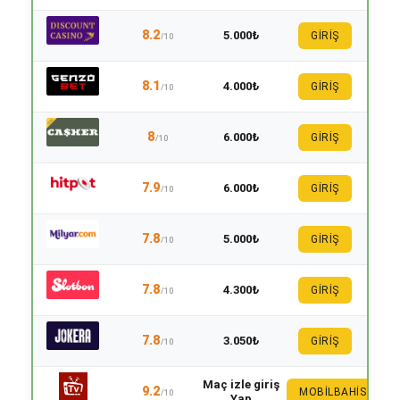
8.2
5.000₺
GİRİŞ
/10
8.1
4.000₺
GİRİŞ
/10
8
6.000₺
GİRİŞ
/10
7.9
6.000₺
GİRİŞ
/10
7.8
5.000₺
GİRİŞ
/10
7.8
4.300₺
GİRİŞ
/10
7.8
3.050₺
GİRİŞ
/10
Maç izle giriş
9.2
MOBILBAHIS
/10
Yap