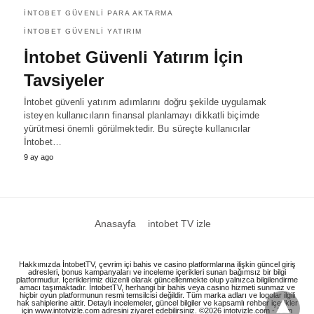
İNTOBET GÜVENLI PARA AKTARMA
İNTOBET GÜVENLI YATIRIM
İntobet Güvenli Yatırım İçin
Tavsiyeler
İntobet güvenli yatırım adımlarını doğru şekilde uygulamak
isteyen kullanıcıların finansal planlamayı dikkatli biçimde
yürütmesi önemli görülmektedir. Bu süreçte kullanıcılar
İntobet…
9 ay ago
Anasayfa
intobet TV izle
Hakkımızda İntobetTV, çevrim içi bahis ve casino platformlarına ilişkin güncel giriş
adresleri, bonus kampanyaları ve inceleme içerikleri sunan bağımsız bir bilgi
platformudur. İçeriklerimiz düzenli olarak güncellenmekte olup yalnızca bilgilendirme
amacı taşımaktadır. İntobetTV, herhangi bir bahis veya casino hizmeti sunmaz ve
hiçbir oyun platformunun resmi temsilcisi değildir. Tüm marka adları ve logolar ilgili
hak sahiplerine aittir. Detaylı incelemeler, güncel bilgiler ve kapsamlı rehber içerikler
için www.intotvizle.com adresini ziyaret edebilirsiniz. ©2026 intotvizle.com - Tüm