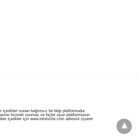
içerikleri sunan bağımsız bir bilgi platformudur.
 casino hizmeti sunmaz ve hiçbir oyun platformunun
ehber içerikler için www.intotvizle.com adresini ziyaret