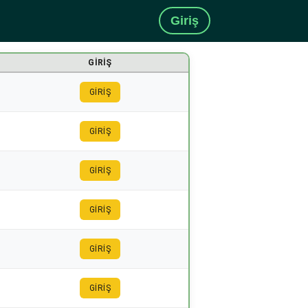
Giriş
GIRIŞ
GİRİŞ
GİRİŞ
GİRİŞ
GİRİŞ
GİRİŞ
GİRİŞ