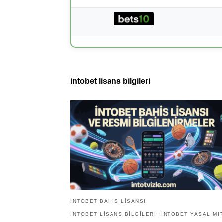
intobet lisans bilgileri
INTOBET BAHIS LISANSI
INTOBET LISANS BILGILERI
INTOBET YASAL MI