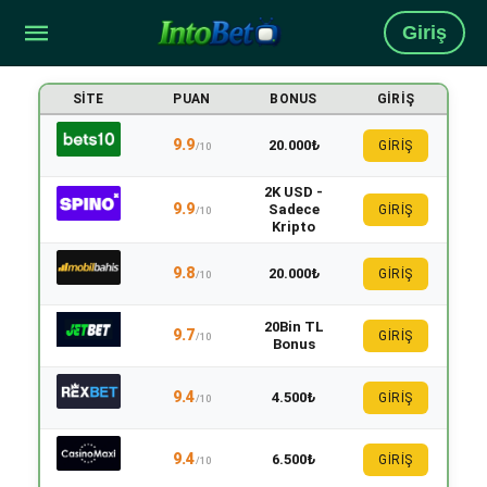
Giriş
SITE
PUAN
BONUS
GIRIŞ
9.9
20.000₺
GİRİŞ
/10
2K USD -
9.9
Sadece
GİRİŞ
/10
Kripto
9.8
20.000₺
GİRİŞ
/10
20Bin TL
9.7
GİRİŞ
/10
Bonus
9.4
4.500₺
GİRİŞ
/10
9.4
6.500₺
GİRİŞ
/10