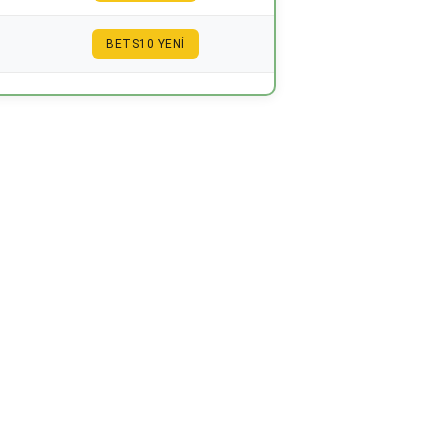
BETS10 YENI