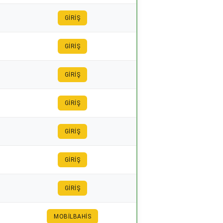
GİRİŞ
GİRİŞ
GİRİŞ
GİRİŞ
GİRİŞ
GİRİŞ
GİRİŞ
MOBILBAHIS