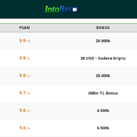
PUAN
BONUS
9.9
20.000₺
/10
9.9
2K USD - Sadece Kripto
/10
9.8
20.000₺
/10
9.7
20Bin TL Bonus
/10
9.4
4.500₺
/10
9.4
6.500₺
/10