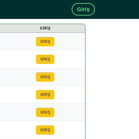
Giriş
GIRIŞ
GİRİŞ
GİRİŞ
GİRİŞ
GİRİŞ
GİRİŞ
GİRİŞ