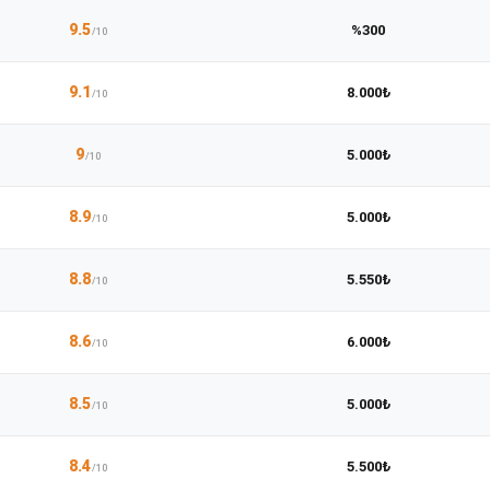
9.5
%300
/10
9.1
8.000₺
/10
9
5.000₺
/10
8.9
5.000₺
/10
8.8
5.550₺
/10
8.6
6.000₺
/10
8.5
5.000₺
/10
8.4
5.500₺
/10