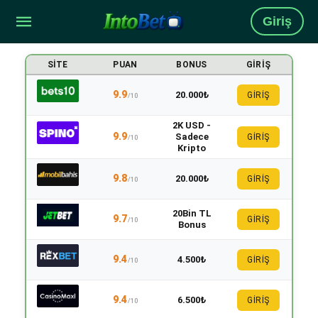
Giriş
SITE
PUAN
BONUS
GIRIŞ
9.9
20.000₺
GİRİŞ
/10
2K USD -
9.9
Sadece
GİRİŞ
/10
Kripto
9.8
20.000₺
GİRİŞ
/10
20Bin TL
9.7
GİRİŞ
/10
Bonus
9.4
4.500₺
GİRİŞ
/10
9.4
6.500₺
GİRİŞ
/10