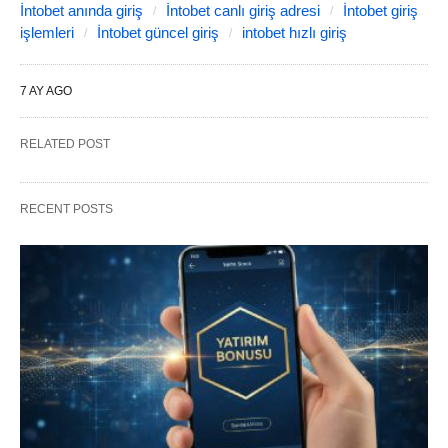
İntobet anında giriş
İntobet canlı giriş adresi
İntobet giriş
işlemleri
İntobet güncel giriş
intobet hızlı giriş
7 AY AGO
RELATED POST
RECENT POSTS