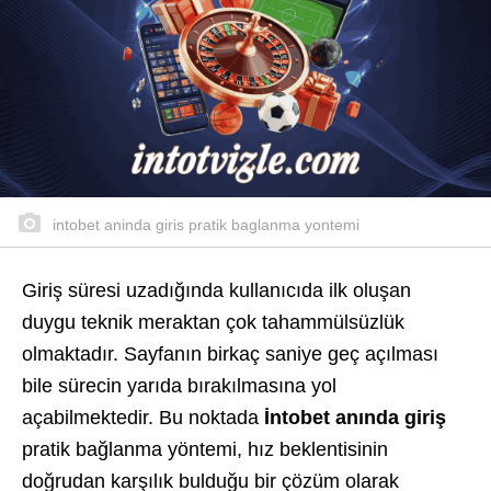
intobet aninda giris pratik baglanma yontemi
Giriş süresi uzadığında kullanıcıda ilk oluşan
duygu teknik meraktan çok tahammülsüzlük
olmaktadır. Sayfanın birkaç saniye geç açılması
bile sürecin yarıda bırakılmasına yol
açabilmektedir. Bu noktada
İntobet anında giriş
pratik bağlanma yöntemi, hız beklentisinin
doğrudan karşılık bulduğu bir çözüm olarak