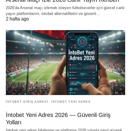
2026'da Arsenal maçı izlemek isteyen futbolseverler için güncel canlı
yayın platformlarını, intobet alternatiflerini ve güvenli…
2 hafta ago
INTOBET GIRIŞ ADRESI
INTOBET YENI ADRES
İntobet Yeni Adres 2026 — Güvenli Giriş
Yolları
İntobet yeni adres bilgilerine ve platforma 2026 yılında nasıl güvenli