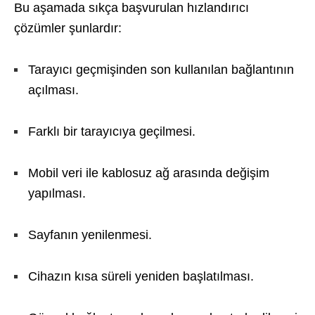
Bu aşamada sıkça başvurulan hızlandırıcı
çözümler şunlardır:
Tarayıcı geçmişinden son kullanılan bağlantının
açılması.
Farklı bir tarayıcıya geçilmesi.
Mobil veri ile kablosuz ağ arasında değişim
yapılması.
Sayfanın yenilenmesi.
Cihazın kısa süreli yeniden başlatılması.