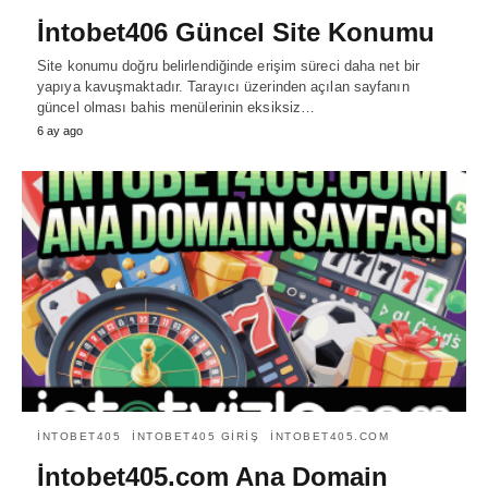
İntobet406 Güncel Site Konumu
Site konumu doğru belirlendiğinde erişim süreci daha net bir
yapıya kavuşmaktadır. Tarayıcı üzerinden açılan sayfanın
güncel olması bahis menülerinin eksiksiz…
6 ay ago
İNTOBET405
İNTOBET405 GIRIŞ
İNTOBET405.COM
İntobet405.com Ana Domain