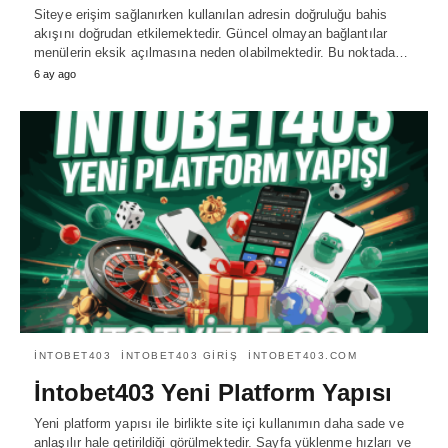
Siteye erişim sağlanırken kullanılan adresin doğruluğu bahis
akışını doğrudan etkilemektedir. Güncel olmayan bağlantılar
menülerin eksik açılmasına neden olabilmektedir. Bu noktada…
6 ay ago
İNTOBET403
İNTOBET403 GIRIŞ
İNTOBET403.COM
İntobet403 Yeni Platform Yapısı
Yeni platform yapısı ile birlikte site içi kullanımın daha sade ve
anlaşılır hale getirildiği görülmektedir. Sayfa yüklenme hızları ve