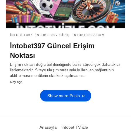
İNTOBET397
İNTOBET397 GIRIŞ
İNTOBET397.COM
İntobet397 Güncel Erişim
Noktası
Erişim noktası doğru belirlendiğinde bahis süreci çok daha akıcı
ilerlemektedir. Siteye ulaşım sırasında kullanılan bağlantının
aktif olması menülerin eksiksiz açılmasını…
6 ay ago
Show more Posts
Anasayfa
intobet TV izle