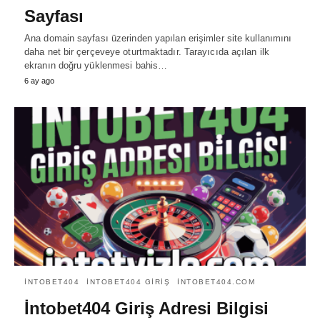
Sayfası
Ana domain sayfası üzerinden yapılan erişimler site kullanımını
daha net bir çerçeveye oturtmaktadır. Tarayıcıda açılan ilk
ekranın doğru yüklenmesi bahis…
6 ay ago
İNTOBET404
İNTOBET404 GIRIŞ
İNTOBET404.COM
İntobet404 Giriş Adresi Bilgisi