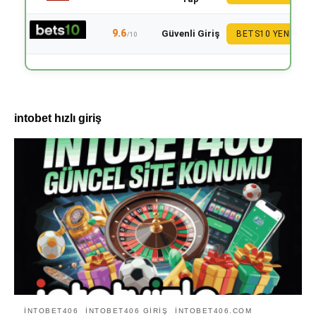
9.6
Güvenli Giriş
BETS10 YENI
/10
intobet hızlı giriş
İNTOBET406
İNTOBET406 GIRIŞ
İNTOBET406.COM