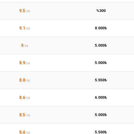
9.5
%300
/10
9.1
8.000₺
/10
9
5.000₺
/10
8.9
5.000₺
/10
8.8
5.550₺
/10
8.6
6.000₺
/10
8.5
5.000₺
/10
8.4
5.500₺
/10