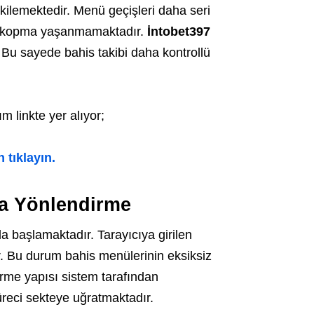
tkilemektedir. Menü geçişleri daha seri
nda kopma yaşanmamaktadır.
İntobet397
Bu sayede bahis takibi daha kontrollü
m linkte yer alıyor;
 tıklayın.
na Yönlendirme
a başlamaktadır. Tarayıcıya girilen
. Bu durum bahis menülerinin eksiksiz
rme yapısı sistem tarafından
üreci sekteye uğratmaktadır.