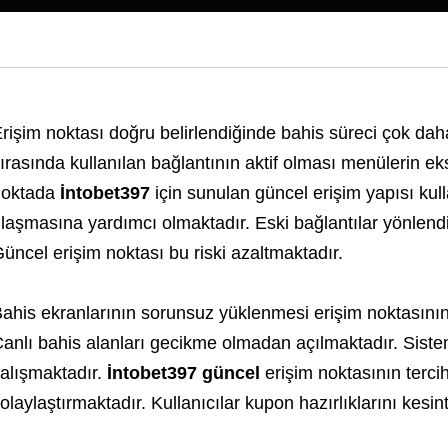
rişim noktası doğru belirlendiğinde bahis süreci çok daha
ırasında kullanılan bağlantının aktif olması menülerin ek
noktada
İntobet397
için sunulan güncel erişim yapısı kulla
laşmasına yardımcı olmaktadır. Eski bağlantılar yönlend
üncel erişim noktası bu riski azaltmaktadır.
ahis ekranlarının sorunsuz yüklenmesi erişim noktasının 
anlı bahis alanları gecikme olmadan açılmaktadır. Siste
alışmaktadır.
İntobet397 güncel
erişim noktasının tercih
olaylaştırmaktadır. Kullanıcılar kupon hazırlıklarını kes