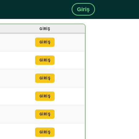
Giriş
GIRIŞ
GİRİŞ
GİRİŞ
GİRİŞ
GİRİŞ
GİRİŞ
GİRİŞ