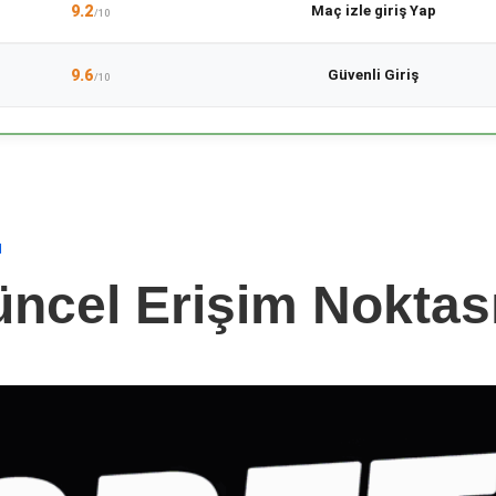
9.2
Maç izle giriş Yap
/10
9.6
Güvenli Giriş
/10
M
üncel Erişim Noktas