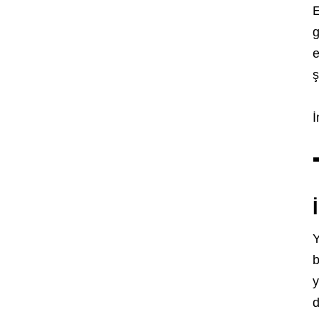
E
g
e
ş
İ
Y
b
y
d