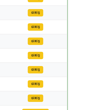
GİRİŞ
GİRİŞ
GİRİŞ
GİRİŞ
GİRİŞ
GİRİŞ
GİRİŞ