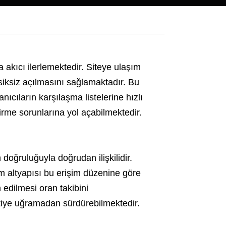
 akıcı ilerlemektedir. Siteye ulaşım
siksiz açılmasını sağlamaktadır. Bu
nıcıların karşılaşma listelerine hızlı
irme sorunlarına yol açabilmektedir.
doğruluğuyla doğrudan ilişkilidir.
m altyapısı bu erişim düzenine göre
 edilmesi oran takibini
intiye uğramadan sürdürebilmektedir.