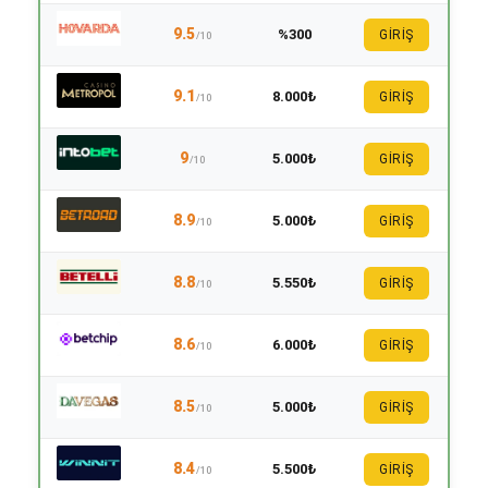
9.5
%300
GİRİŞ
/10
9.1
8.000₺
GİRİŞ
/10
9
5.000₺
GİRİŞ
/10
8.9
5.000₺
GİRİŞ
/10
8.8
5.550₺
GİRİŞ
/10
8.6
6.000₺
GİRİŞ
/10
8.5
5.000₺
GİRİŞ
/10
8.4
5.500₺
GİRİŞ
/10