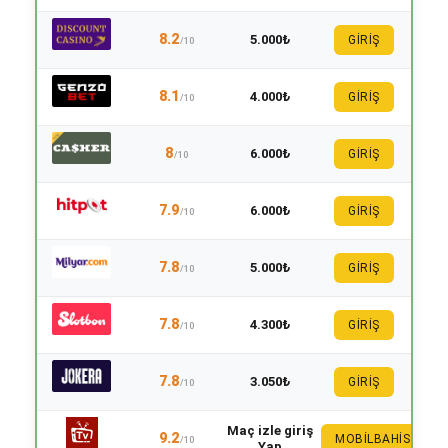
8.2
5.000₺
GİRİŞ
/10
8.1
4.000₺
GİRİŞ
/10
8
6.000₺
GİRİŞ
/10
7.9
6.000₺
GİRİŞ
/10
7.8
5.000₺
GİRİŞ
/10
7.8
4.300₺
GİRİŞ
/10
7.8
3.050₺
GİRİŞ
/10
Maç izle giriş
9.2
MOBILBAHIS
/10
Yap