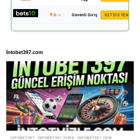
9.6
Güvenli Giriş
BETS10 YENI
/10
İntobet397.com
İNTOBET397
İNTOBET397 GIRIŞ
İNTOBET397.COM