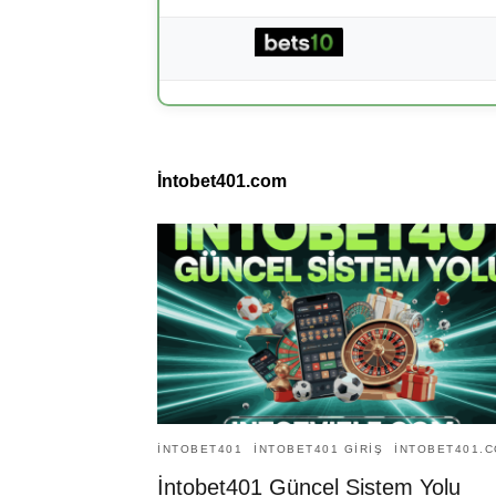
İntobet401.com
İNTOBET401
İNTOBET401 GIRIŞ
İNTOBET401.
İntobet401 Güncel Sistem Yolu