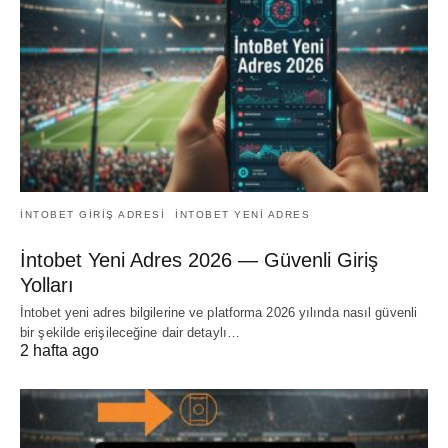
INTOBET GIRIŞ ADRESI
INTOBET YENI ADRES
İntobet Yeni Adres 2026 — Güvenli Giriş
Yolları
İntobet yeni adres bilgilerine ve platforma 2026 yılında nasıl güvenli
bir şekilde erişileceğine dair detaylı…
2 hafta ago