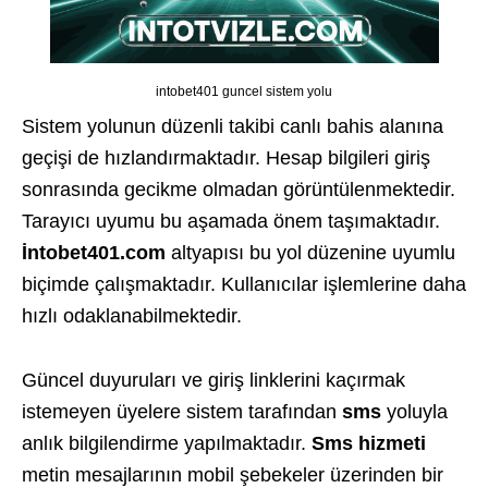
intobet401 guncel sistem yolu
Sistem yolunun düzenli takibi canlı bahis alanına
geçişi de hızlandırmaktadır. Hesap bilgileri giriş
sonrasında gecikme olmadan görüntülenmektedir.
Tarayıcı uyumu bu aşamada önem taşımaktadır.
İntobet401.com
altyapısı bu yol düzenine uyumlu
biçimde çalışmaktadır. Kullanıcılar işlemlerine daha
hızlı odaklanabilmektedir.
Güncel duyuruları ve giriş linklerini kaçırmak
istemeyen üyelere sistem tarafından
sms
yoluyla
anlık bilgilendirme yapılmaktadır.
Sms
hizmeti
metin mesajlarının mobil şebekeler üzerinden bir