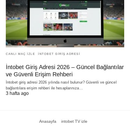
CANLI MAÇ IZLE
INTOBET GIRIŞ ADRESI
İntobet Giriş Adresi 2026 – Güncel Bağlantılar
ve Güvenli Erişim Rehberi
İntobet giriş adresi 2026 yılında nasıl bulunur? Güvenli ve güncel
bağlantılara erişim rehberi ile hesaplarınıza…
3 hafta ago
Anasayfa
intobet TV izle