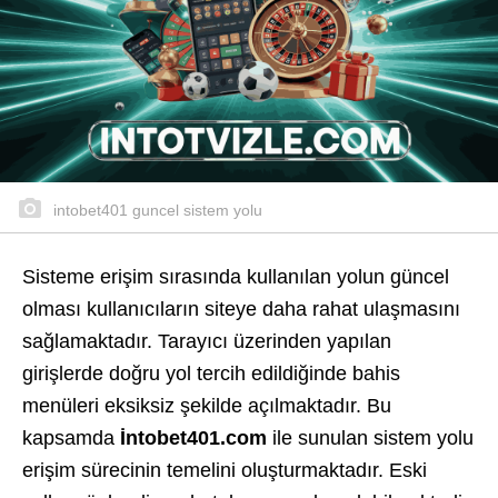
intobet401 guncel sistem yolu
Sisteme erişim sırasında kullanılan yolun güncel
olması kullanıcıların siteye daha rahat ulaşmasını
sağlamaktadır. Tarayıcı üzerinden yapılan
girişlerde doğru yol tercih edildiğinde bahis
menüleri eksiksiz şekilde açılmaktadır. Bu
kapsamda
İntobet401.com
ile sunulan sistem yolu
erişim sürecinin temelini oluşturmaktadır. Eski