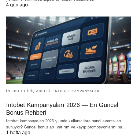
4 gün ago
INTOBET GIRIŞ ADRESI
İNTOBET KAMPANYALARI
İntobet Kampanyaları 2026 — En Güncel
Bonus Rehberi
İntobet kampanyaları 2026 yılında kullanıcılara hangi avantajları
sunuyor? Güncel bonusları, yatırım ve kayıp promosyonlarını bu…
1 hafta ago