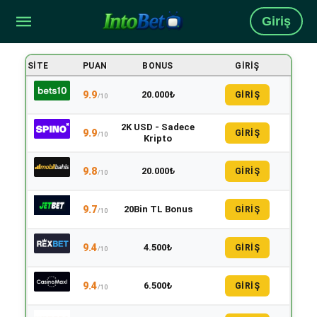
Giriş
SITE
PUAN
BONUS
GIRIŞ
9.9
20.000₺
GİRİŞ
/10
2K USD - Sadece
9.9
GİRİŞ
/10
Kripto
9.8
20.000₺
GİRİŞ
/10
9.7
20Bin TL Bonus
GİRİŞ
/10
9.4
4.500₺
GİRİŞ
/10
9.4
6.500₺
GİRİŞ
/10