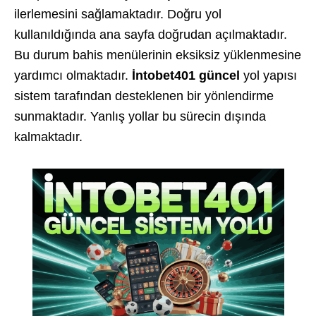
ilerlemesini sağlamaktadır. Doğru yol
kullanıldığında ana sayfa doğrudan açılmaktadır.
Bu durum bahis menülerinin eksiksiz yüklenmesine
yardımcı olmaktadır.
İntobet401 güncel
yol yapısı
sistem tarafından desteklenen bir yönlendirme
sunmaktadır. Yanlış yollar bu sürecin dışında
kalmaktadır.