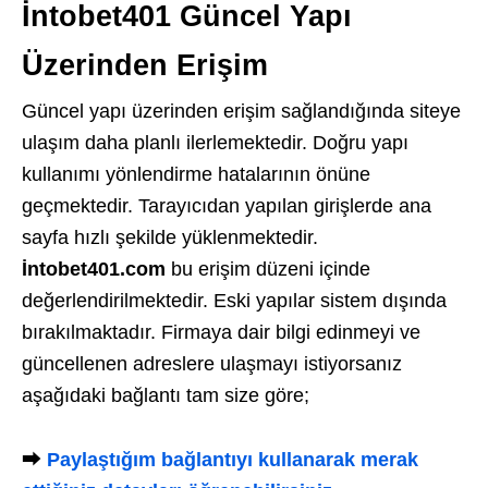
İntobet401 Güncel Yapı
Üzerinden Erişim
Güncel yapı üzerinden erişim sağlandığında siteye
ulaşım daha planlı ilerlemektedir. Doğru yapı
kullanımı yönlendirme hatalarının önüne
geçmektedir. Tarayıcıdan yapılan girişlerde ana
sayfa hızlı şekilde yüklenmektedir.
İntobet401.com
bu erişim düzeni içinde
değerlendirilmektedir. Eski yapılar sistem dışında
bırakılmaktadır. Firmaya dair bilgi edinmeyi ve
güncellenen adreslere ulaşmayı istiyorsanız
aşağıdaki bağlantı tam size göre;
⮕
Paylaştığım bağlantıyı kullanarak merak