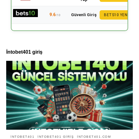
9.6
Güvenli Giriş
BETS10 YENI
/10
İntobet401 giriş
İNTOBET401
İNTOBET401 GIRIŞ
İNTOBET401.COM