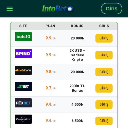
Giriş
SITE
PUAN
BONUS
GIRIŞ
9.9
20.000₺
GİRİŞ
/10
2K USD -
9.9
Sadece
GİRİŞ
/10
Kripto
9.8
20.000₺
GİRİŞ
/10
20Bin TL
9.7
GİRİŞ
/10
Bonus
9.4
4.500₺
GİRİŞ
/10
9.4
6.500₺
GİRİŞ
/10