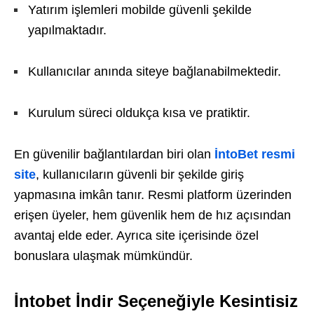
Yatırım işlemleri mobilde güvenli şekilde
yapılmaktadır.
Kullanıcılar anında siteye bağlanabilmektedir.
Kurulum süreci oldukça kısa ve pratiktir.
En güvenilir bağlantılardan biri olan
İntoBet resmi
site
, kullanıcıların güvenli bir şekilde giriş
yapmasına imkân tanır. Resmi platform üzerinden
erişen üyeler, hem güvenlik hem de hız açısından
avantaj elde eder. Ayrıca site içerisinde özel
bonuslara ulaşmak mümkündür.
İntobet İndir Seçeneğiyle Kesintisiz