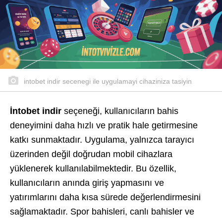
intobet indir secenegi ile uygulamayi cihaziniza tasiyin
İntobet indir
seçeneği, kullanıcıların bahis
deneyimini daha hızlı ve pratik hale getirmesine
katkı sunmaktadır. Uygulama, yalnızca tarayıcı
üzerinden değil doğrudan mobil cihazlara
yüklenerek kullanılabilmektedir. Bu özellik,
kullanıcıların anında giriş yapmasını ve
yatırımlarını daha kısa sürede değerlendirmesini
sağlamaktadır. Spor bahisleri, canlı bahisler ve