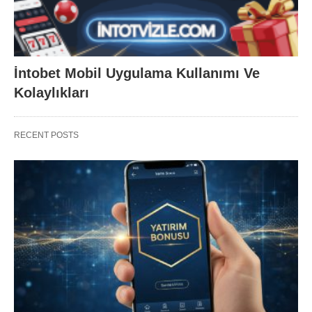
İntobet Mobil Uygulama Kullanımı Ve
Kolaylıkları
RECENT POSTS