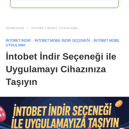
HOMEPAGE
INTOBET MOBIL UYGULAMA
INTOBET INDIR
INTOBET MOBIL INDIR SEÇENEĞI
INTOBET MOBIL
UYGULAMA
İntobet İndir Seçeneği ile
Uygulamayı Cihazınıza
Taşıyın