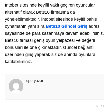
İntobet sitesinde keyifli vakit geçiren oyuncular
alternatif olarak Bets10 firmasına da
yönelebilmektedir. İntobet sitesinde keyifli bahis
oynamanın yanı sıra
Bets10 Güncel Giriş
adresi
sayesinde de para kazanmaya devam edebilirsiniz.
Bets10 firması geniş oyun yelpazesi ve değerli
bonusları ile öne çıkmaktadır. Güncel bağlantı
üzerinden giriş yaparak siz de anında oyunlara
katılabilirsiniz.
sporyazar
NEXT