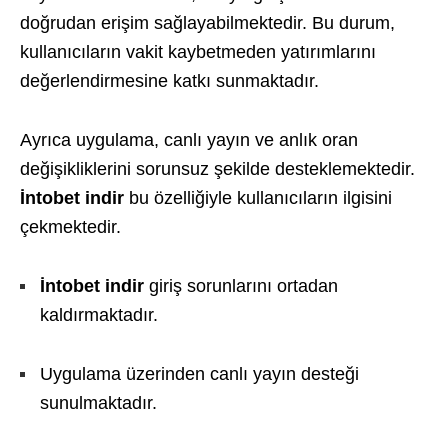
doğrudan erişim sağlayabilmektedir. Bu durum,
kullanıcıların vakit kaybetmeden yatırımlarını
değerlendirmesine katkı sunmaktadır.
Ayrıca uygulama, canlı yayın ve anlık oran
değişikliklerini sorunsuz şekilde desteklemektedir.
İntobet indir
bu özelliğiyle kullanıcıların ilgisini
çekmektedir.
İntobet indir
giriş sorunlarını ortadan
kaldırmaktadır.
Uygulama üzerinden canlı yayın desteği
sunulmaktadır.