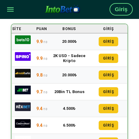
Giriş
SITE
PUAN
BONUS
GIRIŞ
9.9
20.000₺
GİRİŞ
/10
2K USD - Sadece
9.9
GİRİŞ
/10
Kripto
9.8
20.000₺
GİRİŞ
/10
9.7
20Bin TL Bonus
GİRİŞ
/10
9.4
4.500₺
GİRİŞ
/10
9.4
6.500₺
GİRİŞ
/10