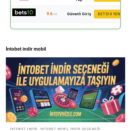
9.6
Güvenli Giriş
BETS10 YENI
/10
İntobet indir mobil
INTOBET INDIR
INTOBET MOBIL INDIR SEÇENEĞI