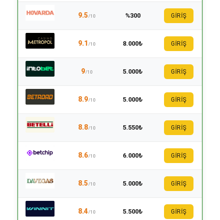
9.5
%300
GİRİŞ
/10
9.1
8.000₺
GİRİŞ
/10
9
5.000₺
GİRİŞ
/10
8.9
5.000₺
GİRİŞ
/10
8.8
5.550₺
GİRİŞ
/10
8.6
6.000₺
GİRİŞ
/10
8.5
5.000₺
GİRİŞ
/10
8.4
5.500₺
GİRİŞ
/10