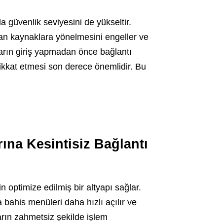
a güvenlik seviyesini de yükseltir.
yan kaynaklara yönelmesini engeller ve
ıların giriş yapmadan önce bağlantı
kkat etmesi son derece önemlidir. Bu
ına Kesintisiz Bağlantı
n optimize edilmiş bir altyapı sağlar.
 bahis menüleri daha hızlı açılır ve
ların zahmetsiz şekilde işlem