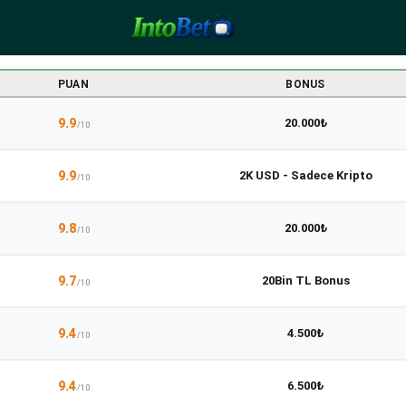
PUAN
BONUS
9.9
20.000₺
/10
9.9
2K USD - Sadece Kripto
/10
9.8
20.000₺
/10
9.7
20Bin TL Bonus
/10
9.4
4.500₺
/10
9.4
6.500₺
/10