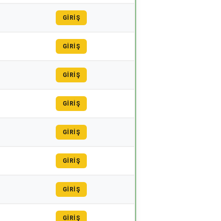
GİRİŞ
GİRİŞ
GİRİŞ
GİRİŞ
GİRİŞ
GİRİŞ
GİRİŞ
GİRİŞ