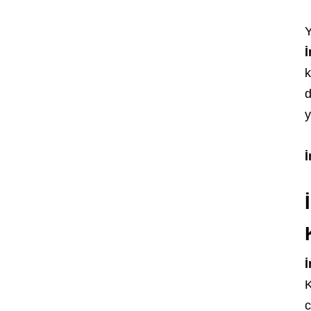
Y
İ
k
d
y
İ
İ
K
c