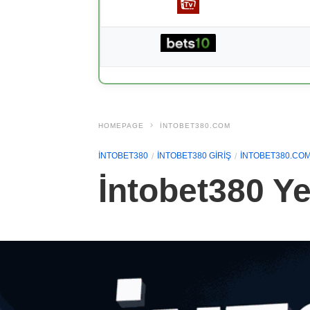
HOMEPAGE
İNTOBET380.COM
İNTOBET380
İNTOBET380 GIRIŞ
İNTOBET380.CO
İntobet380 Ye