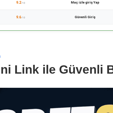
9.2
Maç izle giriş Yap
/10
9.6
Güvenli Giriş
/10
M
ni Link ile Güvenli 