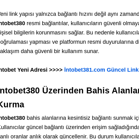
eni link yapısı yalnızca bağlantı hızını değil aynı zamand
ntobet380
resmi bağlantılar, kullanıcıların güvenli olma
işisel bilgilerin korunmasını sağlar. Bu nedenle kullanıc
oğrulaması yapması ve platformun resmi duyurularına di
aklaşım daha güvenli bir kullanım sunar.
ntobet Yeni Adresi >>>>
İntobet381.com Güncel Link
İntobet380 Üzerinden Bahis Alanlar
Kurma
ntobet380
bahis alanlarına kesintisiz bağlantı sunmak içi
ullanıcılar güncel bağlantı üzerinden erişim sağladığında
anlı oranlar anlık olarak güncellenir. Bu durum kullanıcı