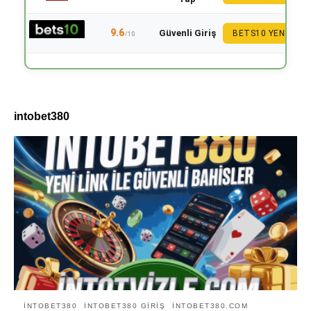
9.6
Güvenli Giriş
BETS10 YENI
/10
intobet380
İNTOBET380
İNTOBET380 GIRIŞ
İNTOBET380.COM