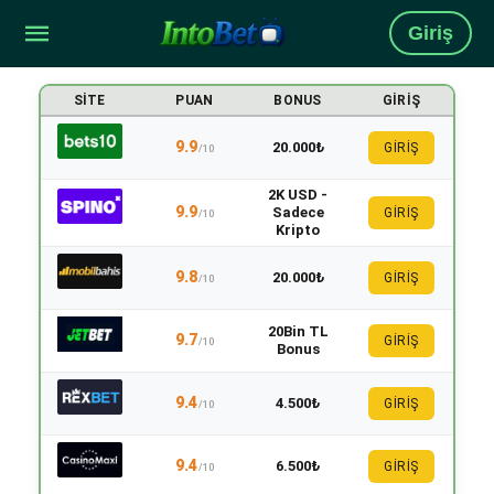
Giriş
SITE
PUAN
BONUS
GIRIŞ
9.9
20.000₺
GİRİŞ
/10
2K USD -
9.9
Sadece
GİRİŞ
/10
Kripto
9.8
20.000₺
GİRİŞ
/10
20Bin TL
9.7
GİRİŞ
/10
Bonus
9.4
4.500₺
GİRİŞ
/10
9.4
6.500₺
GİRİŞ
/10