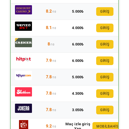
8.2
5.000₺
GİRİŞ
/10
8.1
4.000₺
GİRİŞ
/10
8
6.000₺
GİRİŞ
/10
7.9
6.000₺
GİRİŞ
/10
7.8
5.000₺
GİRİŞ
/10
7.8
4.300₺
GİRİŞ
/10
7.8
3.050₺
GİRİŞ
/10
Maç izle giriş
9.2
MOBILBAHIS
/10
Yap