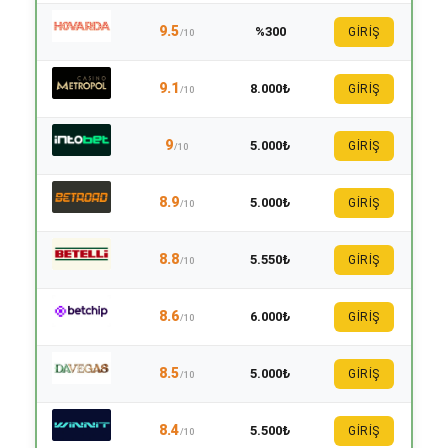
9.5
%300
GİRİŞ
/10
9.1
8.000₺
GİRİŞ
/10
9
5.000₺
GİRİŞ
/10
8.9
5.000₺
GİRİŞ
/10
8.8
5.550₺
GİRİŞ
/10
8.6
6.000₺
GİRİŞ
/10
8.5
5.000₺
GİRİŞ
/10
8.4
5.500₺
GİRİŞ
/10