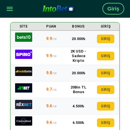
Giriş
SITE
PUAN
BONUS
GIRIŞ
9.9
20.000₺
GİRİŞ
/10
2K USD -
9.9
Sadece
GİRİŞ
/10
Kripto
9.8
20.000₺
GİRİŞ
/10
20Bin TL
9.7
GİRİŞ
/10
Bonus
9.4
4.500₺
GİRİŞ
/10
9.4
6.500₺
GİRİŞ
/10