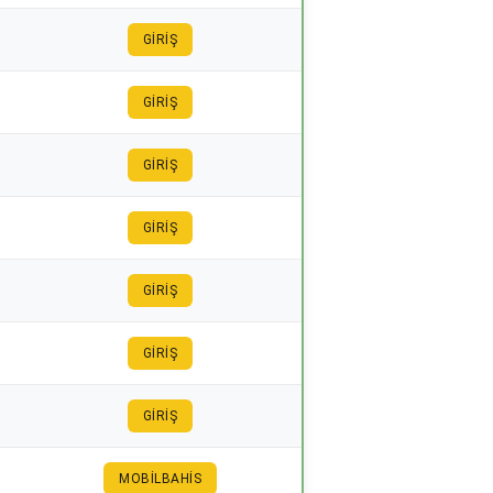
GİRİŞ
GİRİŞ
GİRİŞ
GİRİŞ
GİRİŞ
GİRİŞ
GİRİŞ
MOBILBAHIS