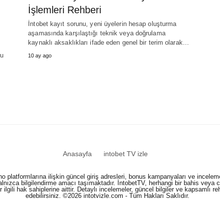
İşlemleri Rehberi
İntobet kayıt sorunu, yeni üyelerin hesap oluşturma
aşamasında karşılaştığı teknik veya doğrulama
kaynaklı aksaklıkları ifade eden genel bir terim olarak…
Bu
10 ay ago
Anasayfa
intobet TV izle
 platformlarına ilişkin güncel giriş adresleri, bonus kampanyaları ve inceleme 
yalnızca bilgilendirme amacı taşımaktadır. İntobetTV, herhangi bir bahis veya
ilgili hak sahiplerine aittir. Detaylı incelemeler, güncel bilgiler ve kapsamlı r
edebilirsiniz. ©2026 intotvizle.com - Tüm Hakları Saklıdır.