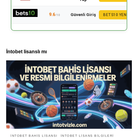
9.6
Güvenli Giriş
BETS10 YENI
/10
İntobet lisanslı mı
INTOBET BAHIS LISANSI
INTOBET LISANS BILGILERI