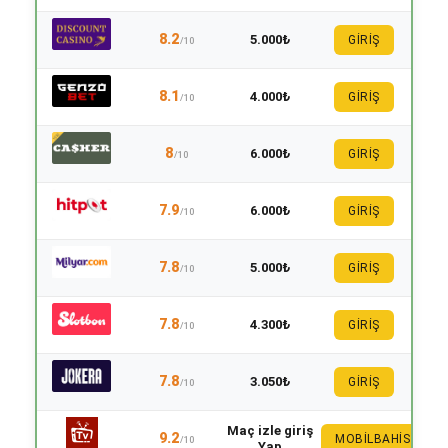
8.2
5.000₺
GİRİŞ
/10
8.1
4.000₺
GİRİŞ
/10
8
6.000₺
GİRİŞ
/10
7.9
6.000₺
GİRİŞ
/10
7.8
5.000₺
GİRİŞ
/10
7.8
4.300₺
GİRİŞ
/10
7.8
3.050₺
GİRİŞ
/10
Maç izle giriş
9.2
MOBILBAHIS
/10
Yap