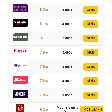
8.2
5.000₺
GİRİŞ
/10
8.1
4.000₺
GİRİŞ
/10
8
6.000₺
GİRİŞ
/10
7.9
6.000₺
GİRİŞ
/10
7.8
5.000₺
GİRİŞ
/10
7.8
4.300₺
GİRİŞ
/10
7.8
3.050₺
GİRİŞ
/10
Maç izle giriş
9.2
MOBILBAHIS
/10
Yap