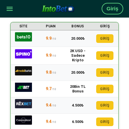
Giriş
SITE
PUAN
BONUS
GIRIŞ
9.9
20.000₺
GİRİŞ
/10
2K USD -
9.9
Sadece
GİRİŞ
/10
Kripto
9.8
20.000₺
GİRİŞ
/10
20Bin TL
9.7
GİRİŞ
/10
Bonus
9.4
4.500₺
GİRİŞ
/10
9.4
6.500₺
GİRİŞ
/10