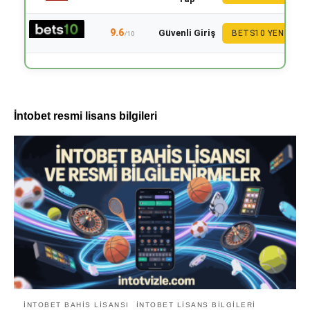
9.6
Güvenli Giriş
BETS10 YENI
/10
İntobet resmi lisans bilgileri
INTOBET BAHIS LISANSI
INTOBET LISANS BILGILERI