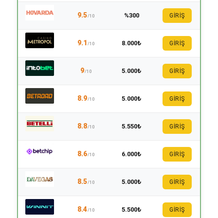
9.5
%300
GİRİŞ
/10
9.1
8.000₺
GİRİŞ
/10
9
5.000₺
GİRİŞ
/10
8.9
5.000₺
GİRİŞ
/10
8.8
5.550₺
GİRİŞ
/10
8.6
6.000₺
GİRİŞ
/10
8.5
5.000₺
GİRİŞ
/10
8.4
5.500₺
GİRİŞ
/10