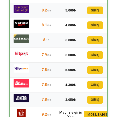
8.2
5.000₺
GİRİŞ
/10
8.1
4.000₺
GİRİŞ
/10
8
6.000₺
GİRİŞ
/10
7.9
6.000₺
GİRİŞ
/10
7.8
5.000₺
GİRİŞ
/10
7.8
4.300₺
GİRİŞ
/10
7.8
3.050₺
GİRİŞ
/10
Maç izle giriş
9.2
MOBILBAHIS
/10
Yap