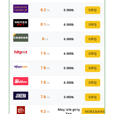
8.2
5.000₺
GİRİŞ
/10
8.1
4.000₺
GİRİŞ
/10
8
6.000₺
GİRİŞ
/10
7.9
6.000₺
GİRİŞ
/10
7.8
5.000₺
GİRİŞ
/10
7.8
4.300₺
GİRİŞ
/10
7.8
3.050₺
GİRİŞ
/10
Maç izle giriş
9.2
MOBILBAHIS
/10
Yap