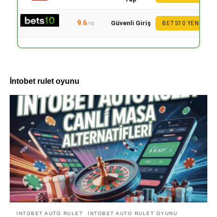
9.6
Güvenli Giriş
BETS10 YENI
/10
İntobet rulet oyunu
İNTOBET AUTO RULET
İNTOBET AUTO RULET OYUNU