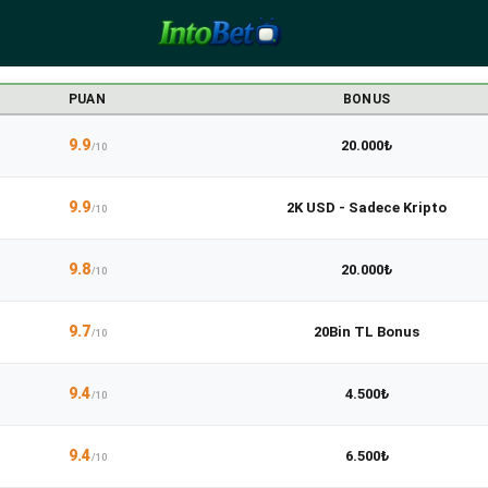
PUAN
BONUS
9.9
20.000₺
/10
9.9
2K USD - Sadece Kripto
/10
9.8
20.000₺
/10
9.7
20Bin TL Bonus
/10
9.4
4.500₺
/10
9.4
6.500₺
/10