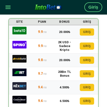
Giriş
SITE
PUAN
BONUS
GIRIŞ
9.9
20.000₺
GİRİŞ
/10
2K USD -
9.9
Sadece
GİRİŞ
/10
Kripto
9.8
20.000₺
GİRİŞ
/10
20Bin TL
9.7
GİRİŞ
/10
Bonus
9.4
4.500₺
GİRİŞ
/10
9.4
6.500₺
GİRİŞ
/10