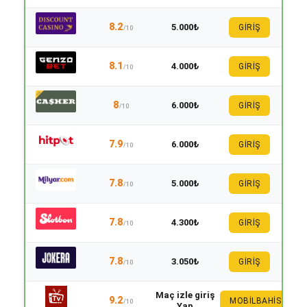
8.2
5.000₺
GİRİŞ
/10
8.1
4.000₺
GİRİŞ
/10
8
6.000₺
GİRİŞ
/10
7.9
6.000₺
GİRİŞ
/10
7.8
5.000₺
GİRİŞ
/10
7.8
4.300₺
GİRİŞ
/10
7.8
3.050₺
GİRİŞ
/10
Maç izle giriş
9.2
MOBILBAHIS
/10
Yap