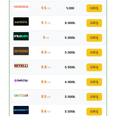
9.5
%300
GİRİŞ
/10
9.1
8.000₺
GİRİŞ
/10
9
5.000₺
GİRİŞ
/10
8.9
5.000₺
GİRİŞ
/10
8.8
5.550₺
GİRİŞ
/10
8.6
6.000₺
GİRİŞ
/10
8.5
5.000₺
GİRİŞ
/10
8.4
5.500₺
GİRİŞ
/10