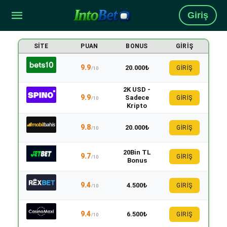
Giriş
SITE
PUAN
BONUS
GIRIŞ
9.9
20.000₺
GİRİŞ
/10
2K USD -
9.9
Sadece
GİRİŞ
/10
Kripto
9.8
20.000₺
GİRİŞ
/10
20Bin TL
9.7
GİRİŞ
/10
Bonus
9.4
4.500₺
GİRİŞ
/10
9.4
6.500₺
GİRİŞ
/10