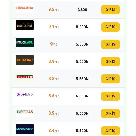
9.5
%300
GİRİŞ
/10
9.1
8.000₺
GİRİŞ
/10
9
5.000₺
GİRİŞ
/10
8.9
5.000₺
GİRİŞ
/10
8.8
5.550₺
GİRİŞ
/10
8.6
6.000₺
GİRİŞ
/10
8.5
5.000₺
GİRİŞ
/10
8.4
5.500₺
GİRİŞ
/10