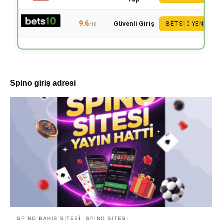
9.6
Güvenli Giriş
BETS10 YENI
/10
Spino giriş adresi
SPINO BAHIS SITESI
SPINO SITESI