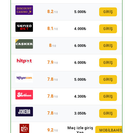
8.2
5.000₺
GİRİŞ
/10
8.1
4.000₺
GİRİŞ
/10
8
6.000₺
GİRİŞ
/10
7.9
6.000₺
GİRİŞ
/10
7.8
5.000₺
GİRİŞ
/10
7.8
4.300₺
GİRİŞ
/10
7.8
3.050₺
GİRİŞ
/10
Maç izle giriş
9.2
MOBILBAHIS
/10
Yap