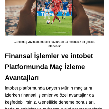
Canlı maç yayınları, mobil cihazlardan da kesintisiz bir şekilde
izlenebilir.
Finansal İşlemler ve intobet
Platformunda Maç İzleme
Avantajları
intobet platformunda Bayern Münih maçlarını
izlerken finansal işlemler ve özel avantajlar da
keşfedebilirsiniz. Genellikle deneme bonusları,