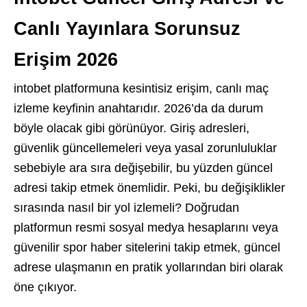
Canlı Yayınlara Sorunsuz
Erişim 2026
intobet platformuna kesintisiz erişim, canlı maç
izleme keyfinin anahtarıdır. 2026’da da durum
böyle olacak gibi görünüyor. Giriş adresleri,
güvenlik güncellemeleri veya yasal zorunluluklar
sebebiyle ara sıra değişebilir, bu yüzden güncel
adresi takip etmek önemlidir. Peki, bu değişiklikler
sırasında nasıl bir yol izlemeli? Doğrudan
platformun resmi sosyal medya hesaplarını veya
güvenilir spor haber sitelerini takip etmek, güncel
adrese ulaşmanın en pratik yollarından biri olarak
öne çıkıyor.