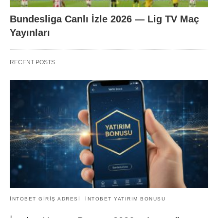
Bundesliga Canlı İzle 2026 — Lig TV Maç
Yayınları
RECENT POSTS
INTOBET GIRIŞ ADRESI
INTOBET YATIRIM BONUSU