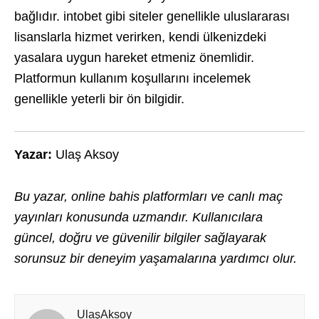
bağlıdır. intobet gibi siteler genellikle uluslararası
lisanslarla hizmet verirken, kendi ülkenizdeki
yasalara uygun hareket etmeniz önemlidir.
Platformun kullanım koşullarını incelemek
genellikle yeterli bir ön bilgidir.
Yazar:
Ulaş Aksoy
Bu yazar, online bahis platformları ve canlı maç
yayınları konusunda uzmandır. Kullanıcılara
güncel, doğru ve güvenilir bilgiler sağlayarak
sorunsuz bir deneyim yaşamalarına yardımcı olur.
UlaşAksoy