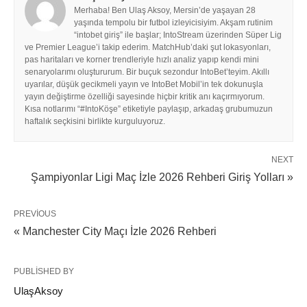
Merhaba! Ben Ulaş Aksoy, Mersin’de yaşayan 28
yaşında tempolu bir futbol izleyicisiyim. Akşam rutinim
“intobet giriş” ile başlar; IntoStream üzerinden Süper Lig
ve Premier League’i takip ederim. MatchHub’daki şut lokasyonları,
pas haritaları ve korner trendleriyle hızlı analiz yapıp kendi mini
senaryolarımı oluştururum. Bir buçuk sezondur IntoBet’teyim. Akıllı
uyarılar, düşük gecikmeli yayın ve IntoBet Mobil’in tek dokunuşla
yayın değiştirme özelliği sayesinde hiçbir kritik anı kaçırmıyorum.
Kısa notlarımı “#IntoKöşe” etiketiyle paylaşıp, arkadaş grubumuzun
haftalık seçkisini birlikte kurguluyoruz.
NEXT
Şampiyonlar Ligi Maç İzle 2026 Rehberi Giriş Yolları »
PREVIOUS
« Manchester City Maçı İzle 2026 Rehberi
PUBLISHED BY
UlaşAksoy