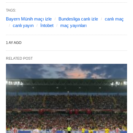
TAGS:
Bayern Münih maçı izle
Bundesliga canlı izle
canlı maç
canlı yayın
İntobet
maç yayınları
1 AY AGO
RELATED POST