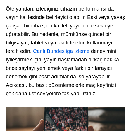
Öte yandan, izlediğiniz cihazın performansı da
yayın kalitesinde belirleyici olabilir. Eski veya yavaş
çalışan bir cihaz, en kaliteli yayını bile sekteye
uğratabilir. Bu nedenle, mümkünse güncel bir
bilgisayar, tablet veya akıllı telefon kullanmayı
tercih edin.
Canlı Bundesliga izleme
deneyimini
iyileştirmek için, yayın başlamadan birkaç dakika
önce sayfayı yenilemek veya farklı bir tarayıcı
denemek gibi basit adımlar da işe yarayabilir.
Açıkçası, bu basit düzenlemelerle maç keyfinizi
çok daha üst seviyelere taşıyabilirsiniz.