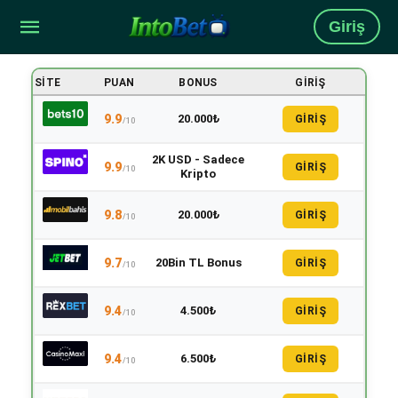
Giriş
SITE
PUAN
BONUS
GIRIŞ
9.9
20.000₺
GİRİŞ
/10
2K USD - Sadece
9.9
GİRİŞ
/10
Kripto
9.8
20.000₺
GİRİŞ
/10
9.7
20Bin TL Bonus
GİRİŞ
/10
9.4
4.500₺
GİRİŞ
/10
9.4
6.500₺
GİRİŞ
/10