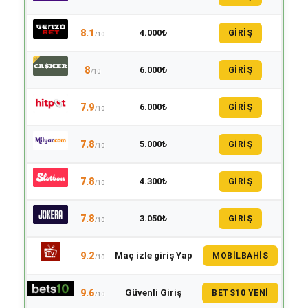
8.1
4.000₺
GİRİŞ
/10
8
6.000₺
GİRİŞ
/10
7.9
6.000₺
GİRİŞ
/10
7.8
5.000₺
GİRİŞ
/10
7.8
4.300₺
GİRİŞ
/10
7.8
3.050₺
GİRİŞ
/10
9.2
Maç izle giriş Yap
MOBILBAHIS
/10
9.6
Güvenli Giriş
BETS10 YENI
/10