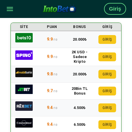
Giriş
SITE
PUAN
BONUS
GIRIŞ
9.9
20.000₺
GİRİŞ
/10
2K USD -
9.9
Sadece
GİRİŞ
/10
Kripto
9.8
20.000₺
GİRİŞ
/10
20Bin TL
9.7
GİRİŞ
/10
Bonus
9.4
4.500₺
GİRİŞ
/10
9.4
6.500₺
GİRİŞ
/10