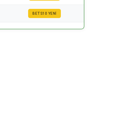
BETS10 YENI