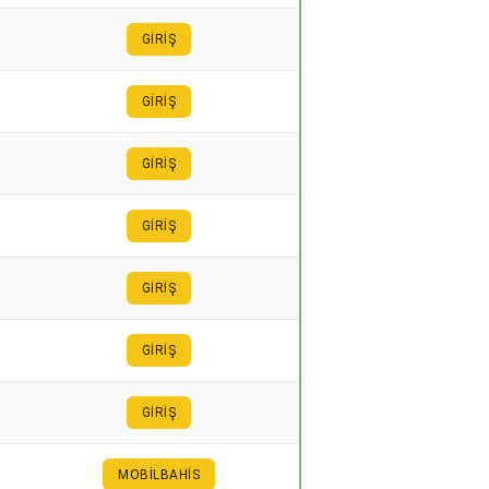
GİRİŞ
GİRİŞ
GİRİŞ
GİRİŞ
GİRİŞ
GİRİŞ
GİRİŞ
MOBILBAHIS