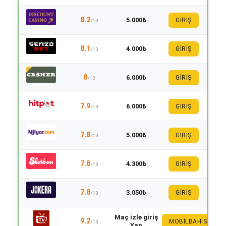
8.2
5.000₺
GİRİŞ
/10
8.1
4.000₺
GİRİŞ
/10
8
6.000₺
GİRİŞ
/10
7.9
6.000₺
GİRİŞ
/10
7.8
5.000₺
GİRİŞ
/10
7.8
4.300₺
GİRİŞ
/10
7.8
3.050₺
GİRİŞ
/10
Maç izle giriş
9.2
MOBILBAHIS
/10
Yap