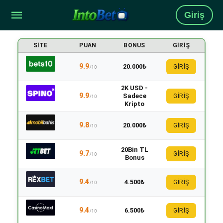
Giriş
SITE
PUAN
BONUS
GIRIŞ
9.9
20.000₺
GİRİŞ
/10
2K USD -
9.9
Sadece
GİRİŞ
/10
Kripto
9.8
20.000₺
GİRİŞ
/10
20Bin TL
9.7
GİRİŞ
/10
Bonus
9.4
4.500₺
GİRİŞ
/10
9.4
6.500₺
GİRİŞ
/10