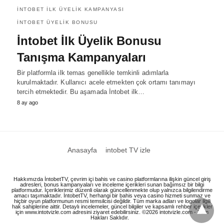
İNTOBET ILK ÜYELIK KAMPANYASI
İNTOBET ÜYELIK BONUSU
İntobet İlk Üyelik Bonusu
Tanışma Kampanyaları
Bir platformla ilk temas genellikle temkinli adımlarla
kurulmaktadır. Kullanıcı acele etmekten çok ortamı tanımayı
tercih etmektedir. Bu aşamada İntobet ilk…
8 ay ago
Anasayfa
intobet TV izle
Hakkımızda İntobetTV, çevrim içi bahis ve casino platformlarına ilişkin güncel giriş
adresleri, bonus kampanyaları ve inceleme içerikleri sunan bağımsız bir bilgi
platformudur. İçeriklerimiz düzenli olarak güncellenmekte olup yalnızca bilgilendirme
amacı taşımaktadır. İntobetTV, herhangi bir bahis veya casino hizmeti sunmaz ve
hiçbir oyun platformunun resmi temsilcisi değildir. Tüm marka adları ve logolar ilgili
hak sahiplerine aittir. Detaylı incelemeler, güncel bilgiler ve kapsamlı rehber içerikler
için www.intotvizle.com adresini ziyaret edebilirsiniz. ©2026 intotvizle.com - Tüm
Hakları Saklıdır.