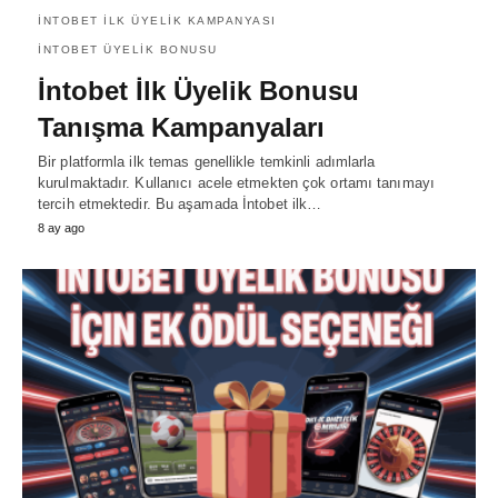
İNTOBET ILK ÜYELIK KAMPANYASI
İNTOBET ÜYELIK BONUSU
İntobet İlk Üyelik Bonusu
Tanışma Kampanyaları
Bir platformla ilk temas genellikle temkinli adımlarla
kurulmaktadır. Kullanıcı acele etmekten çok ortamı tanımayı
tercih etmektedir. Bu aşamada İntobet ilk…
8 ay ago