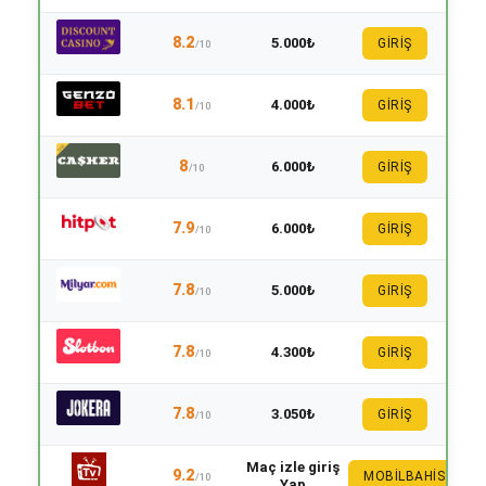
8.2
5.000₺
GİRİŞ
/10
8.1
4.000₺
GİRİŞ
/10
8
6.000₺
GİRİŞ
/10
7.9
6.000₺
GİRİŞ
/10
7.8
5.000₺
GİRİŞ
/10
7.8
4.300₺
GİRİŞ
/10
7.8
3.050₺
GİRİŞ
/10
Maç izle giriş
9.2
MOBILBAHIS
/10
Yap