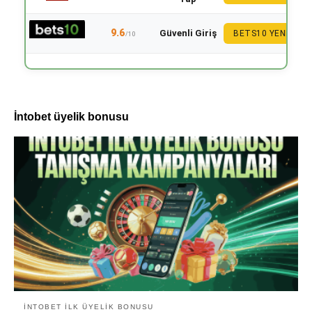
9.6
Güvenli Giriş
BETS10 YENI
/10
İntobet üyelik bonusu
İNTOBET ILK ÜYELIK BONUSU