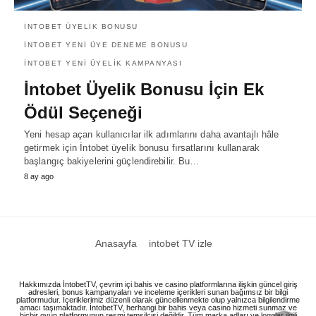
İNTOBET ÜYELIK BONUSU
İNTOBET YENI ÜYE DENEME BONUSU
İNTOBET YENI ÜYELIK KAMPANYASI
İntobet Üyelik Bonusu İçin Ek
Ödül Seçeneği
Yeni hesap açan kullanıcılar ilk adımlarını daha avantajlı hâle
getirmek için İntobet üyelik bonusu fırsatlarını kullanarak
başlangıç bakiyelerini güçlendirebilir. Bu…
8 ay ago
Anasayfa
intobet TV izle
Hakkımızda İntobetTV, çevrim içi bahis ve casino platformlarına ilişkin güncel giriş
adresleri, bonus kampanyaları ve inceleme içerikleri sunan bağımsız bir bilgi
platformudur. İçeriklerimiz düzenli olarak güncellenmekte olup yalnızca bilgilendirme
amacı taşımaktadır. İntobetTV, herhangi bir bahis veya casino hizmeti sunmaz ve
hiçbir oyun platformunun resmi temsilcisi değildir. Tüm marka adları ve logolar ilgili