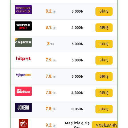
8.2
5.000₺
GİRİŞ
/10
8.1
4.000₺
GİRİŞ
/10
8
6.000₺
GİRİŞ
/10
7.9
6.000₺
GİRİŞ
/10
7.8
5.000₺
GİRİŞ
/10
7.8
4.300₺
GİRİŞ
/10
7.8
3.050₺
GİRİŞ
/10
Maç izle giriş
9.2
MOBILBAHIS
/10
Yap