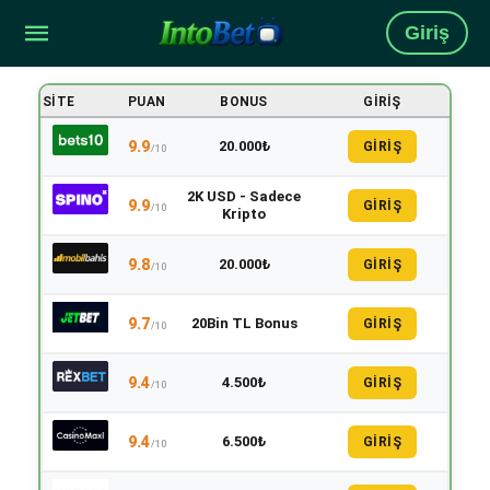
Giriş
SITE
PUAN
BONUS
GIRIŞ
9.9
20.000₺
GİRİŞ
/10
2K USD - Sadece
9.9
GİRİŞ
/10
Kripto
9.8
20.000₺
GİRİŞ
/10
9.7
20Bin TL Bonus
GİRİŞ
/10
9.4
4.500₺
GİRİŞ
/10
9.4
6.500₺
GİRİŞ
/10