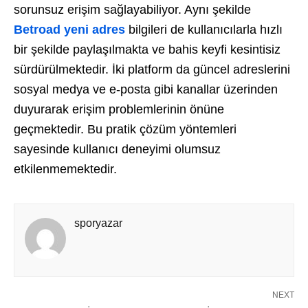
sorunsuz erişim sağlayabiliyor. Aynı şekilde
Betroad yeni adres
bilgileri de kullanıcılarla hızlı
bir şekilde paylaşılmakta ve bahis keyfi kesintisiz
sürdürülmektedir. İki platform da güncel adreslerini
sosyal medya ve e-posta gibi kanallar üzerinden
duyurarak erişim problemlerinin önüne
geçmektedir. Bu pratik çözüm yöntemleri
sayesinde kullanıcı deneyimi olumsuz
etkilenmemektedir.
sporyazar
NEXT