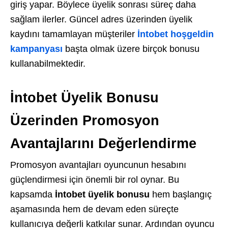
giriş yapar. Böylece üyelik sonrası süreç daha
sağlam ilerler.
Güncel adres üzerinden üyelik
kaydını tamamlayan müşteriler
İntobet hoşgeldin
kampanyası
başta olmak üzere birçok bonusu
kullanabilmektedir.
İntobet Üyelik Bonusu
Üzerinden Promosyon
Avantajlarını Değerlendirme
Promosyon avantajları oyuncunun hesabını
güçlendirmesi için önemli bir rol oynar. Bu
kapsamda
İntobet üyelik bonusu
hem başlangıç
aşamasında hem de devam eden süreçte
kullanıcıya değerli katkılar sunar. Ardından oyuncu