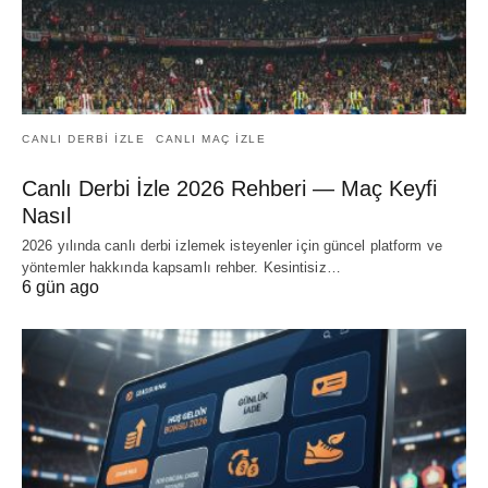
CANLI DERBI IZLE
CANLI MAÇ IZLE
Canlı Derbi İzle 2026 Rehberi — Maç Keyfi
Nasıl
2026 yılında canlı derbi izlemek isteyenler için güncel platform ve
yöntemler hakkında kapsamlı rehber. Kesintisiz…
6 gün ago