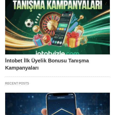
İntobet İlk Üyelik Bonusu Tanışma
Kampanyaları
RECENT POSTS