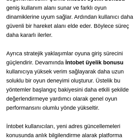
geniş kullanım alanı sunar ve farklı oyun
dinamiklerine uyum sağlar. Ardından kullanıcı daha
güvenli bir hareket alanı elde eder. Böylece süreç
daha kararlı ilerler.
Ayrıca stratejik yaklaşımlar oyuna giriş sürecini
güçlendirir. Devamında
İntobet üyelik bonusu
kullanıcıya yüksek verim sağlayarak daha uzun
soluklu bir oyun deneyimi oluşturur. Üstelik bu
yöntemler başlangıç bakiyesini daha etkili şekilde
değerlendirmeye yardımcı olarak genel oyun
performansını olumlu yönde yükseltir.
İntobet kullanıcıları, yeni adres güncellemeleri
konusunda anlık bilgilendirme alarak platforma