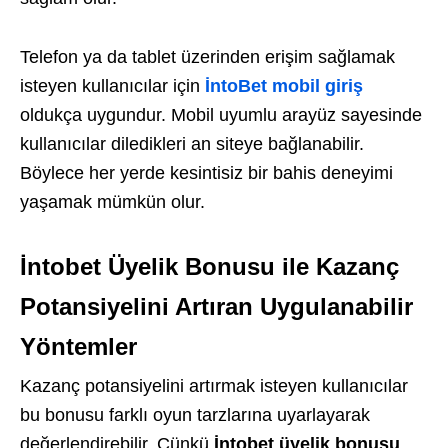
Telefon ya da tablet üzerinden erişim sağlamak
isteyen kullanıcılar için
İntoBet mobil giriş
oldukça uygundur. Mobil uyumlu arayüz sayesinde
kullanıcılar diledikleri an siteye bağlanabilir.
Böylece her yerde kesintisiz bir bahis deneyimi
yaşamak mümkün olur.
İntobet Üyelik Bonusu ile Kazanç
Potansiyelini Artıran Uygulanabilir
Yöntemler
Kazanç potansiyelini artırmak isteyen kullanıcılar
bu bonusu farklı oyun tarzlarına uyarlayarak
değerlendirebilir. Çünkü
İntobet üyelik bonusu