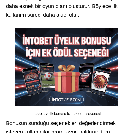
daha esnek bir oyun planı oluşturur. Böylece ilk
kullanım süreci daha akıcı olur.
intobet uyelik bonusu icin ek odul secenegi
Bonusun sunduğu seçenekleri değerlendirmek
isteyen kullanıcılar promosyon hakkının tüm