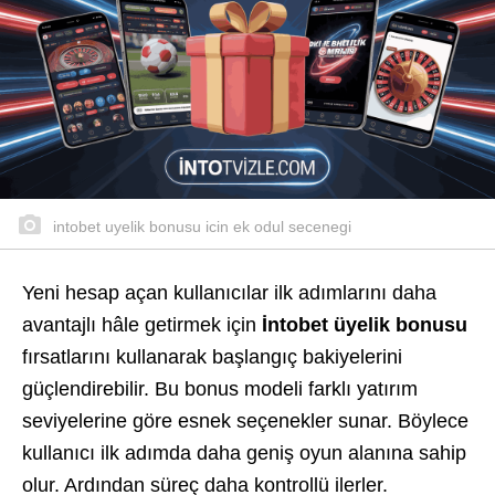
intobet uyelik bonusu icin ek odul secenegi
Yeni hesap açan kullanıcılar ilk adımlarını daha
avantajlı hâle getirmek için
İntobet üyelik bonusu
fırsatlarını kullanarak başlangıç bakiyelerini
güçlendirebilir. Bu bonus modeli farklı yatırım
seviyelerine göre esnek seçenekler sunar. Böylece
kullanıcı ilk adımda daha geniş oyun alanına sahip
olur. Ardından süreç daha kontrollü ilerler.