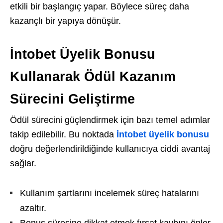
etkili bir başlangıç yapar. Böylece süreç daha
kazançlı bir yapıya dönüşür.
İntobet Üyelik Bonusu
Kullanarak Ödül Kazanım
Sürecini Geliştirme
Ödül sürecini güçlendirmek için bazı temel adımlar
takip edilebilir. Bu noktada
İntobet üyelik bonusu
doğru değerlendirildiğinde kullanıcıya ciddi avantaj
sağlar.
Kullanım şartlarını incelemek süreç hatalarını
azaltır.