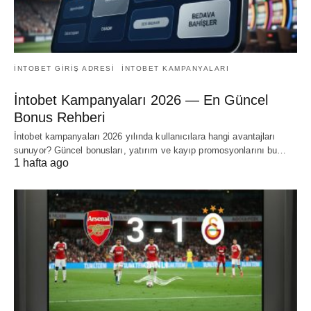
INTOBET GIRIŞ ADRESI
İNTOBET KAMPANYALARI
İntobet Kampanyaları 2026 — En Güncel
Bonus Rehberi
İntobet kampanyaları 2026 yılında kullanıcılara hangi avantajları
sunuyor? Güncel bonusları, yatırım ve kayıp promosyonlarını bu…
1 hafta ago