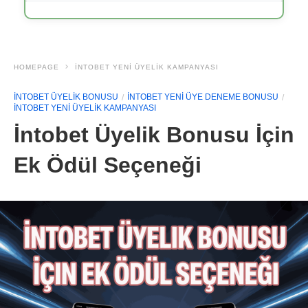
HOMEPAGE
İNTOBET YENI ÜYELIK KAMPANYASI
İNTOBET ÜYELIK BONUSU
İNTOBET YENI ÜYE DENEME BONUSU
İNTOBET YENI ÜYELIK KAMPANYASI
İntobet Üyelik Bonusu İçin
Ek Ödül Seçeneği