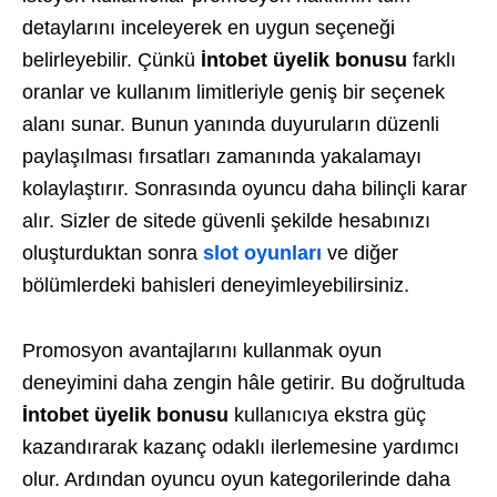
detaylarını inceleyerek en uygun seçeneği
belirleyebilir. Çünkü
İntobet üyelik bonusu
farklı
oranlar ve kullanım limitleriyle geniş bir seçenek
alanı sunar. Bunun yanında duyuruların düzenli
paylaşılması fırsatları zamanında yakalamayı
kolaylaştırır. Sonrasında oyuncu daha bilinçli karar
alır. Sizler de sitede güvenli şekilde hesabınızı
oluşturduktan sonra
slot oyunları
ve diğer
bölümlerdeki bahisleri deneyimleyebilirsiniz.
Promosyon avantajlarını kullanmak oyun
deneyimini daha zengin hâle getirir. Bu doğrultuda
İntobet üyelik bonusu
kullanıcıya ekstra güç
kazandırarak kazanç odaklı ilerlemesine yardımcı
olur. Ardından oyuncu oyun kategorilerinde daha