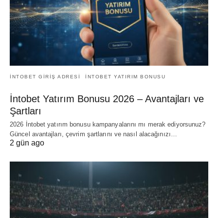
INTOBET GIRIŞ ADRESI
INTOBET YATIRIM BONUSU
İntobet Yatırım Bonusu 2026 – Avantajları ve
Şartları
2026 İntobet yatırım bonusu kampanyalarını mı merak ediyorsunuz?
Güncel avantajları, çevrim şartlarını ve nasıl alacağınızı…
2 gün ago