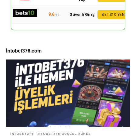
9.6
Güvenli Giriş
BETS10 YENI
/10
İntobet376.com
İNTOBET376
İNTOBET376 GÜNCEL ADRES