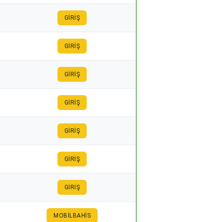
GİRİŞ
GİRİŞ
GİRİŞ
GİRİŞ
GİRİŞ
GİRİŞ
GİRİŞ
MOBILBAHIS