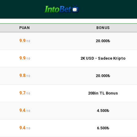
PUAN
BONUS
9.9
20.000₺
/10
9.9
2K USD - Sadece Kripto
/10
9.8
20.000₺
/10
9.7
20Bin TL Bonus
/10
9.4
4.500₺
/10
9.4
6.500₺
/10