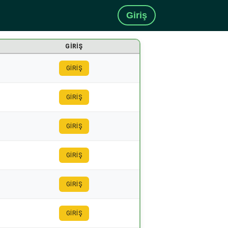
Giriş
GIRIŞ
GİRİŞ
GİRİŞ
GİRİŞ
GİRİŞ
GİRİŞ
GİRİŞ