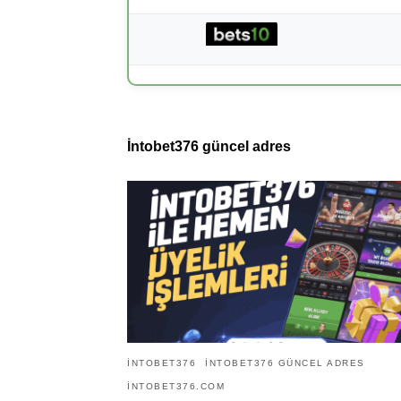
İntobet376 güncel adres
İNTOBET376
İNTOBET376 GÜNCEL ADRES
İNTOBET376.COM