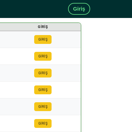
Giriş
GIRIŞ
GİRİŞ
GİRİŞ
GİRİŞ
GİRİŞ
GİRİŞ
GİRİŞ