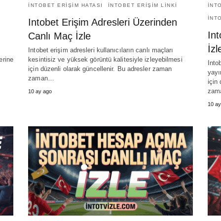
INTOBET ERIŞIM HATASI
INTOBET ERIŞIM LINKI
INT
INT
Intobet Erişim Adresleri Üzerinden
Int
Canlı Maç İzle
İz
Intobet erişim adresleri kullanıcıların canlı maçları
erine
kesintisiz ve yüksek görüntü kalitesiyle izleyebilmesi
Into
için düzenli olarak güncellenir. Bu adresler zaman
yayı
zaman…
için
zam
10 ay ago
10 ay