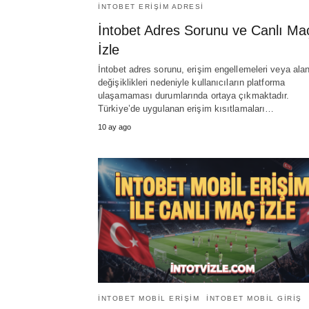
İNTOBET ERIŞIM ADRESI
İntobet Adres Sorunu ve Canlı Ma
İzle
İntobet adres sorunu, erişim engellemeleri veya ala
değişiklikleri nedeniyle kullanıcıların platforma
ulaşamaması durumlarında ortaya çıkmaktadır.
Türkiye’de uygulanan erişim kısıtlamaları…
10 ay ago
INTOBET MOBIL ERIŞIM
INTOBET MOBIL GIRIŞ