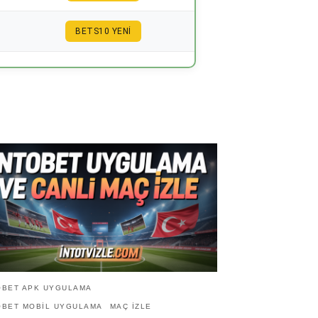
BETS10 YENI
OBET APK UYGULAMA
OBET MOBIL UYGULAMA
MAÇ IZLE