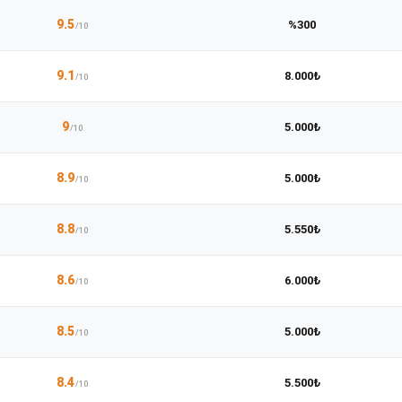
9.5
%300
/10
9.1
8.000₺
/10
9
5.000₺
/10
8.9
5.000₺
/10
8.8
5.550₺
/10
8.6
6.000₺
/10
8.5
5.000₺
/10
8.4
5.500₺
/10