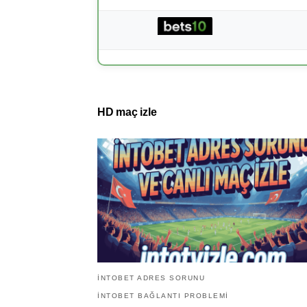
HD maç izle
İNTOBET ADRES SORUNU
İNTOBET BAĞLANTI PROBLEMI