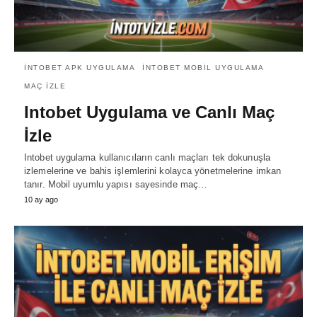
INTOBET APK UYGULAMA
INTOBET MOBIL UYGULAMA
MAÇ IZLE
Intobet Uygulama ve Canlı Maç
İzle
Intobet uygulama kullanıcıların canlı maçları tek dokunuşla
izlemelerine ve bahis işlemlerini kolayca yönetmelerine imkan
tanır. Mobil uyumlu yapısı sayesinde maç…
10 ay ago