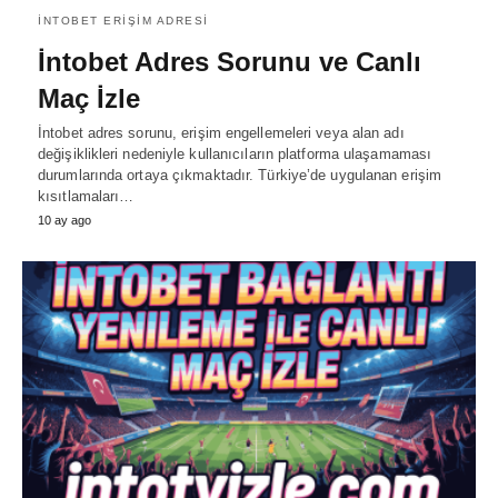
İNTOBET ERIŞIM ADRESI
İntobet Adres Sorunu ve Canlı
Maç İzle
İntobet adres sorunu, erişim engellemeleri veya alan adı
değişiklikleri nedeniyle kullanıcıların platforma ulaşamaması
durumlarında ortaya çıkmaktadır. Türkiye’de uygulanan erişim
kısıtlamaları…
10 ay ago