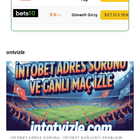
9.6
Güvenli Giriş
BETS10 YENI
/10
ontvizle
İNTOBET ADRES SORUNU
İNTOBET BAĞLANTI PROBLEMI