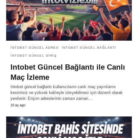
INTOBET GÜNCEL ADRES
INTOBET GÜNCEL BAĞLANTI
INTOBET GÜNCEL GIRIŞ
Intobet Güncel Bağlantı ile Canlı
Maç İzleme
Intobet güncel bağlantı kullanıcıların canlı maç yayınlarını
kesintisiz ve yüksek kaliteyle izleyebilmesi için düzenli olarak
yenilenir. Erişim adreslerinin zaman zaman…
10 ay ago