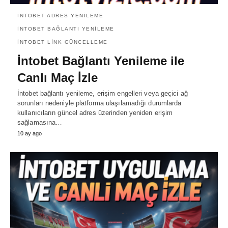
İNTOBET ADRES YENILEME
İNTOBET BAĞLANTI YENILEME
İNTOBET LINK GÜNCELLEME
İntobet Bağlantı Yenileme ile
Canlı Maç İzle
İntobet bağlantı yenileme, erişim engelleri veya geçici ağ
sorunları nedeniyle platforma ulaşılamadığı durumlarda
kullanıcıların güncel adres üzerinden yeniden erişim
sağlamasına…
10 ay ago