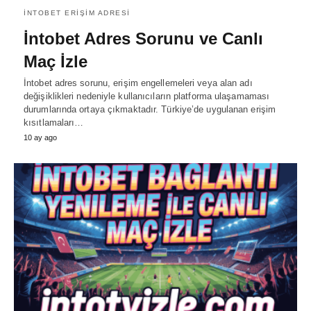
İNTOBET ERIŞIM ADRESI
İntobet Adres Sorunu ve Canlı
Maç İzle
İntobet adres sorunu, erişim engellemeleri veya alan adı
değişiklikleri nedeniyle kullanıcıların platforma ulaşamaması
durumlarında ortaya çıkmaktadır. Türkiye’de uygulanan erişim
kısıtlamaları…
10 ay ago