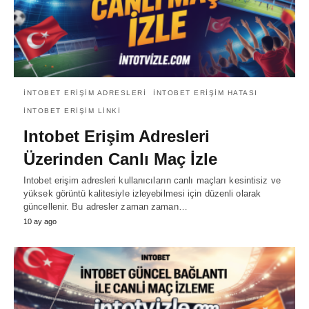
INTOBET ERIŞIM ADRESLERI
INTOBET ERIŞIM HATASI
INTOBET ERIŞIM LINKI
Intobet Erişim Adresleri
Üzerinden Canlı Maç İzle
Intobet erişim adresleri kullanıcıların canlı maçları kesintisiz ve
yüksek görüntü kalitesiyle izleyebilmesi için düzenli olarak
güncellenir. Bu adresler zaman zaman…
10 ay ago